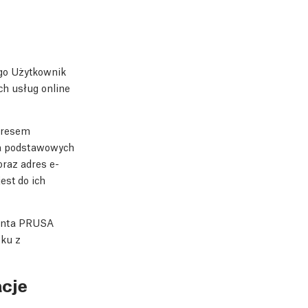
go Użytkownik
 usług online
dresem
nia podstawowych
raz adres e-
st do ich
konta PRUSA
zku z
acje