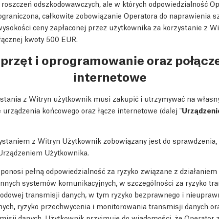
h roszczeń odszkodowawczych, ale w których odpowiedzialność O
ograniczona, całkowite zobowiązanie Operatora do naprawienia sz
ysokości ceny zapłaconej przez użytkownika za korzystanie z Wit
 łącznej kwoty 500 EUR.
Sprzęt i oprogramowanie oraz połącz
internetowe
stania z Witryn użytkownik musi zakupić i utrzymywać na własny
urządzenia końcowego oraz łącze internetowe (dalej "
Urządzeni
staniem z Witryn Użytkownik zobowiązany jest do sprawdzenia, 
Urządzeniem Użytkownika.
ponosi pełną odpowiedzialność za ryzyko związane z działaniem
 innych systemów komunikacyjnych, w szczególności za ryzyko tra
dowej transmisji danych, w tym ryzyko bezprawnego i nieupraw
nych, ryzyko przechwycenia i monitorowania transmisji danych or
smisji danych. Użytkownik przyjmuje do wiadomości, że Operator