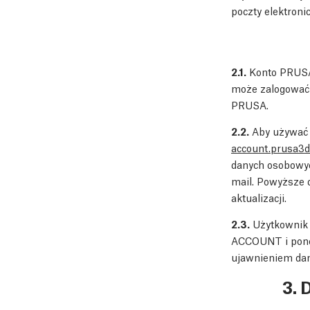
poczty elektroni
2.1.
Konto PRUSA 
może zalogować
PRUSA.
2.2.
Aby używać 
account.prusa3
danych osobowyc
mail. Powyższe 
aktualizacji.
2.3.
Użytkownik 
ACCOUNT i ponos
ujawnieniem dan
3. 