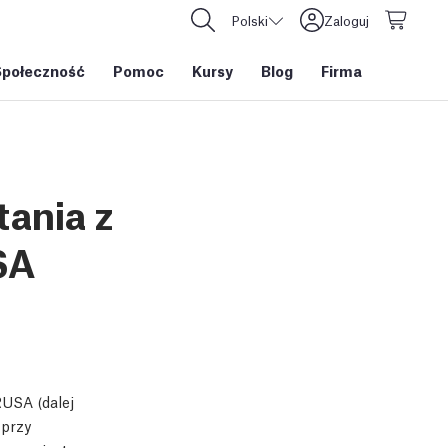
Polski
Zaloguj
Społeczność
Pomoc
Kursy
Blog
Firma
tania z
SA
RUSA (dalej
 przy