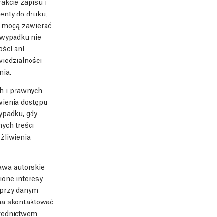
akcie zapisu i
enty do druku,
a mogą zawierać
 wypadku nie
ości ani
iedzialności
nia.
h i prawnych
wienia dostępu
ypadku, gdy
ych treści
żliwienia
awa autorskie
ione interesy
o przy danym
żna skontaktować
średnictwem