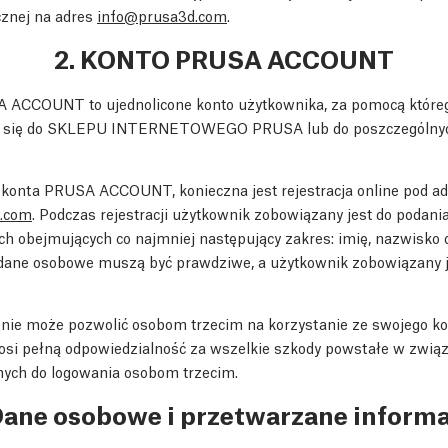
cznej na adres
info@prusa3d.com
.
2. KONTO PRUSA ACCOUNT
ACCOUNT to ujednolicone konto użytkownika, za pomocą które
 się do SKLEPU INTERNETOWEGO PRUSA lub do poszczególnych
konta PRUSA ACCOUNT, konieczna jest rejestracja online pod a
d.com
. Podczas rejestracji użytkownik zobowiązany jest do poda
h obejmujących co najmniej następujący zakres: imię, nazwisko o
dane osobowe muszą być prawdziwe, a użytkownik zobowiązany je
nie może pozwolić osobom trzecim na korzystanie ze swojego 
i pełną odpowiedzialność za wszelkie szkody powstałe w zwią
ych do logowania osobom trzecim.
Dane osobowe i przetwarzane inform