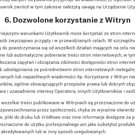
tkownik zwrócił w tym zakresie należytą uwagę na Urządzenie Uż
6. Dozwolone korzystanie z Witryn
niejszymi warunkami Użytkownik może korzystać ze stron inter
sób zwyczajowo przyjęty i w przewidzianych celach. W szczególn
y do powstrzymania się od wszelkich działań mających na celu n
ne lub automatyczne pobieranie treści stron internetowych, w ty
szania zapytań i obciążania zdolności dostępności stron interne
 udostępniania za pośrednictwem stron internetowych nielegalny
cianych lub napastliwych wiadomości itp. Korzystanie z Witryn n
unków, ogólnie obowiązujących przepisów prawa lub dobrych oby
a i uzasadnione interesy Operatora, innych Użytkowników i osób 
 wszelkie treści publikowane w Witrynach są przeznaczone do uż
ozpowszechniania przez społeczność, chyba że wyraźnie stwierdz
e, pliki do druku lub źródłowe oraz inne informacje dostępne za
rzeznaczone do użytku profesjonalnego ani jako substytut produk
, akredytowanych lub w inny sposób uregulowanych.