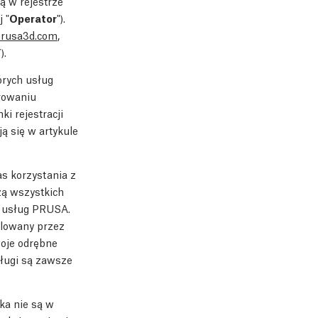
ą w rejestrze
 "
Operator
").
rusa3d.com
,
”).
órych usług
trowaniu
 rejestracji
 się w artykule
s korzystania z
zą wszystkich
i usług PRUSA.
lowany przez
oje odrębne
sługi są zawsze
ka nie są w