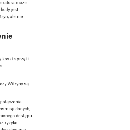
peratora może
kody jest
ryn, ale nie
enie
 koszt sprzęt i
e
czy Witryny są
 połączenia
nsmisji danych,
nionego dostępu
az ryzyko
 zdecydowanie