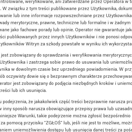
ntrolowane, weryfikowane, ani zatwierdzane przez Operatora w tr
 W związku z tym treści publikowane przez Użytkownika, dokum
kowanie lub inne informacje rozpowszechniane przez Użytkownik
b wady merytoryczne, prawne, techniczne lub formalne i w żadnym
ane jako fachowe porady lub opinie. Operator nie gwarantuje jak
eści publikowanych przez innych Użytkowników i nie ponosi odpow
ytkowników Witryn za szkody powstałe w wyniku ich wykorzysta
 jest zobowiązany do sprawdzania i weryfikowania merytorycznyc
 Użytkownika i zastrzega sobie prawo do usuwania lub uniemożli
ownika w dowolnym czasie bez uprzedniego powiadomienia. W prz
ób oczywisty dowie się o bezprawnym charakterze przechowywan
erator jest zobowiązany do podjęcia niezbędnych kroków i uniemo
reści lub ich usunięcia.
podejrzenia, że jakakolwiek część treści bezprawnie narusza pr
 w inny sposób narusza obowiązujące przepisy prawa lub uzasadn
niniejsze Warunki, takie podejrzenie można zgłosić bezpośredni
 za pomocą przycisku "ZGŁOŚ" lub, jeśli nie jest to możliwe, mo
daniem uniemożliwienia dostępu lub usunięcia danej treści za po