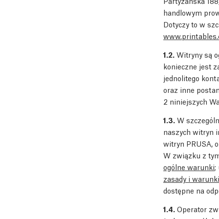
Partyzánská 188/
handlowym prowa
Dotyczy to w sz
www.printables
1.2.
Witryny są og
konieczne jest 
jednolitego kon
oraz inne posta
2 niniejszych W
1.3.
W szczególno
naszych witryn 
witryn PRUSA, o
W związku z t
ogólne warunki
;
zasady i warunk
dostępne na odpo
1.4.
Operator zwr