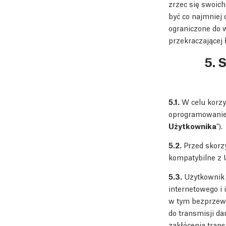
zrzec się swoic
być co najmniej 
ograniczone do w
przekraczającej
5. 
5.1.
W celu korzy
oprogramowanie 
Użytkownika
").
5.2.
Przed skorzy
kompatybilne z 
5.3.
Użytkownik 
internetowego i
w tym bezprzewo
do transmisji da
zakłócenia tran