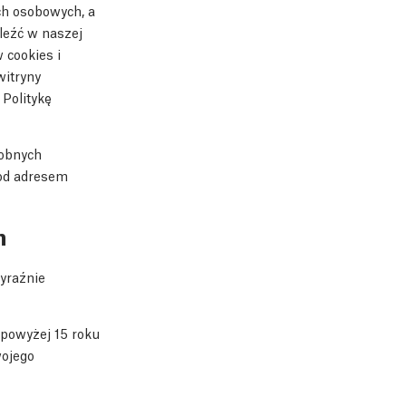
ch osobowych, a
leźć w naszej
 cookies i
witryny
 Politykę
dobnych
pod adresem
h
wyraźnie
 powyżej 15 roku
wojego