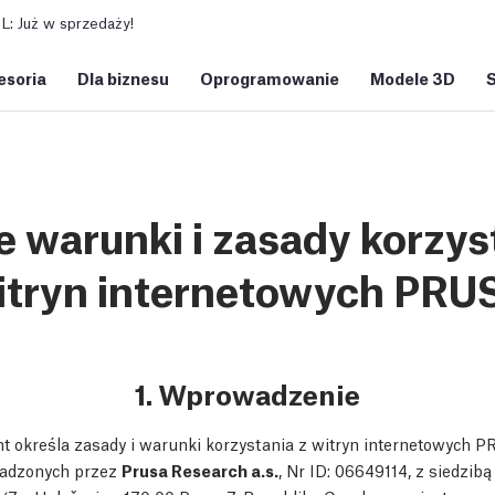
: Już w sprzedaży!
esoria
Dla biznesu
Oprogramowanie
Modele 3D
 warunki i zasady korzys
itryn internetowych PRU
1. Wprowadzenie
określa zasady i warunki korzystania z witryn internetowych P
wadzonych przez
Prusa Research a.s.
, Nr ID: 06649114, z siedzibą