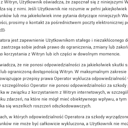
 z Witryn, Użytkownik oświadcza, że zapoznał się z niniejszymi 
dza się z nimi. Jeśli Użytkownik nie rozumie w pełni jakiejkolwiek
unków lub ma jakiekolwiek inne pytania dotyczące niniejszych W
ości, prosimy o kontakt za pośrednictwem poczty elektronicznej 
om
.
tora jest zapewnienie Użytkownikom stałego i niezakłóconego d
 zastrzega sobie jednak prawo do ograniczenia, zmiany lub zakoń
o korzystania z Witryn lub ich części w dowolnym momencie.
iadcza, że nie ponosi odpowiedzialności za jakiekolwiek skutk
 lub ograniczoną dostępnością Witryn. W maksymalnym zakresi
bowiązujące przepisy prawa Operator wyklucza odpowiedzialność
 szczególności Operator nie ponosi odpowiedzialności za szkody
ka w związku z korzystaniem z Witryn internetowych, w szczegól
ku zdarzeń, na które nie mógł mieć obiektywnego wpływu, a ty
ka się wszelkich roszczeń odszkodowawczych.
ch, w których odpowiedzialność Operatora za szkody wyrządzon
unków nie może być całkowicie wykluczona, a Użytkownik nie mo