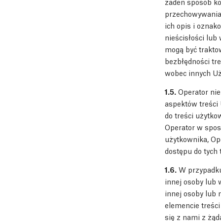
żaden sposób ko
przechowywania.
ich opis i ozna
nieścisłości lu
mogą być traktow
bezbłędności tr
wobec innych Uż
1.5.
Operator nie
aspektów treści
do treści użytk
Operator w spos
użytkownika, Op
dostępu do tych t
1.6.
W przypadku 
innej osoby lub
innej osoby lub 
elemencie treści
się z nami z żą