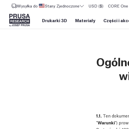
Wysyłka do
Stany Zjednoczone
USD ($)
CORE One L
Drukarki 3D
Materiały
Części i akc
Ogólne
w
1.1.
Ten dokument 
"
Warunki
") pro