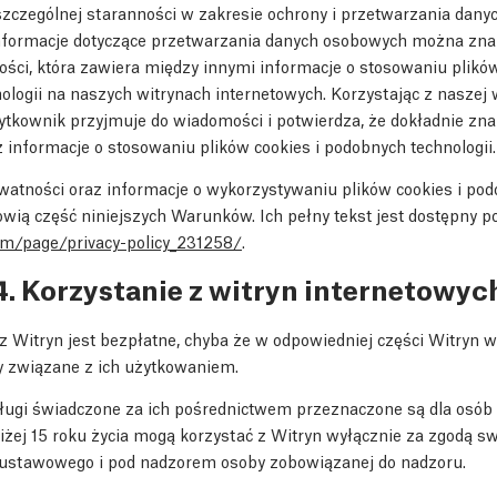
czególnej staranności w zakresie ochrony i przetwarzania dany
informacje dotyczące przetwarzania danych osobowych można zna
ości, która zawiera między innymi informacje o stosowaniu plików
logii na naszych witrynach internetowych. Korzystając z naszej 
ytkownik przyjmuje do wiadomości i potwierdza, że dokładnie zna
 informacje o stosowaniu plików cookies i podobnych technologii.
watności oraz informacje o wykorzystywaniu plików cookies i po
owią część niniejszych Warunków. Ich pełny tekst jest dostępny 
m/page/privacy-policy_231258/
.
4. Korzystanie z witryn internetowyc
z Witryn jest bezpłatne, chyba że w odpowiedniej części Witryn 
 związane z ich użytkowaniem.
ługi świadczone za ich pośrednictwem przeznaczone są dla osób
iżej 15 roku życia mogą korzystać z Witryn wyłącznie za zgodą s
 ustawowego i pod nadzorem osoby zobowiązanej do nadzoru.