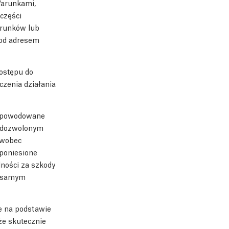
Warunkami,
 części
arunków lub
pod adresem
ostępu do
czenia działania
i spowodowane
e dozwolonym
 wobec
 poniesione
ności za szkody
m samym
e na podstawie
że skutecznie