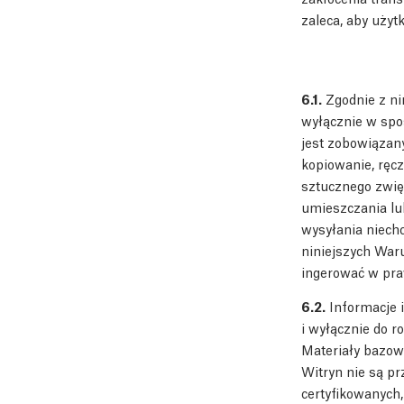
zaleca, aby uży
6.1.
Zgodnie z ni
wyłącznie w spo
jest zobowiązan
kopiowanie, ręcz
sztucznego zwięk
umieszczania lub
wysyłania niech
niniejszych War
ingerować w praw
6.2.
Informacje i
i wyłącznie do r
Materiały bazow
Witryn nie są p
certyfikowanych