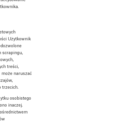
ytkownika.
netowych
ości Użytkownik
iedozwolone
m scrapingu,
towych,
ch treści,
ie może naruszać
czajów,
trzecich.
ytku osobistego
ono inaczej.
 pośrednictwem
tów