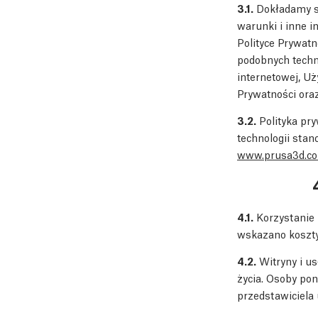
3.1.
Dokładamy sz
warunki i inne 
Polityce Prywatn
podobnych techno
internetowej, Uż
Prywatności oraz
3.2.
Polityka pry
technologii stan
www.prusa3d.co
4.1.
Korzystanie 
wskazano koszty
4.2.
Witryny i us
życia. Osoby pon
przedstawiciela