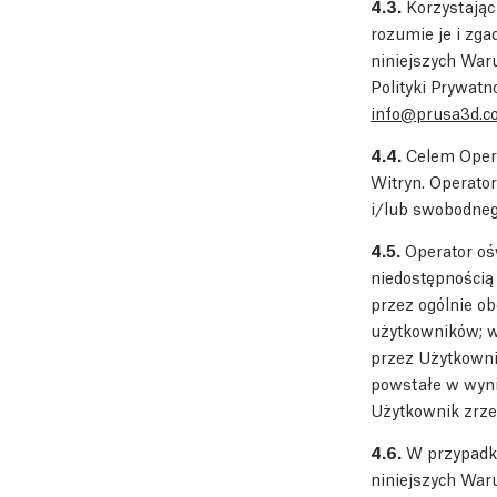
4.3.
Korzystając
rozumie je i zga
niniejszych War
Polityki Prywatn
info@prusa3d.c
4.4.
Celem Opera
Witryn. Operator
i/lub swobodneg
4.5.
Operator ośw
niedostępnością
przez ogólnie o
użytkowników; w
przez Użytkowni
powstałe w wyni
Użytkownik zrze
4.6.
W przypadka
niniejszych War