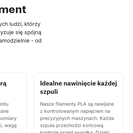
ament
h ludzi, którzy 
yzuje się spójną 
modzielnie - od 
órą
Idealne nawinięcie każdej
szpuli
entu 
Nasze filamenty PLA są nawijane 
dane 
z kontrolowanym napięciem na 
pomiary 
precyzyjnych maszynach. Każda 
i, wagę 
szpula przechodzi końcową 
kontrolę przed wysyłką. Dzięki 