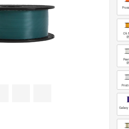
Prus
Oh 
(
Pea
(
Prist
Galaxy