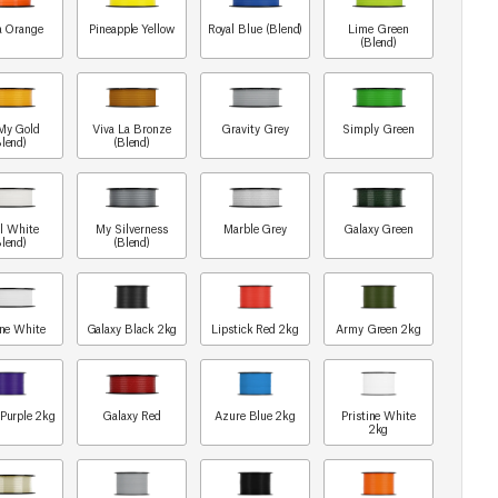
a Orange
Pineapple Yellow
Royal Blue (Blend)
Lime Green
(Blend)
My Gold
Viva La Bronze
Gravity Grey
Simply Green
Blend)
(Blend)
rl White
My Silverness
Marble Grey
Galaxy Green
Blend)
(Blend)
ine White
Galaxy Black 2kg
Lipstick Red 2kg
Army Green 2kg
 Purple 2kg
Galaxy Red
Azure Blue 2kg
Pristine White
2kg