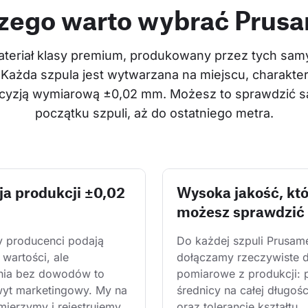
zego warto wybrać Prus
teriał klasy premium, produkowany przez tych samyc
 Każda szpula jest wytwarzana na miejscu, charakter
recyzją wymiarową ±0,02 mm. Możesz to sprawdzić sa
początku szpuli, aż do ostatniego metra.
ja produkcji ±0,02
Wysoka jakość, kt
możesz sprawdzić
y producenci podają 
Do każdej szpuli Prusam
wartości, ale 
dołączamy rzeczywiste 
nia bez dowodów to 
pomiarowe z produkcji: 
wyt marketingowy. My na 
średnicy na całej długośc
mierzymy i rejestrujemy 
oraz tolerancję kształtu. 