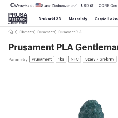
Wysyłka do
Stany Zjednoczone
USD ($)
CORE One L
Drukarki 3D
Materiały
Części i akc
Filament
Prusament
Prusament PLA
Prusament PLA Gentleman
Prusament
1kg
NFC
Szary / Srebrny
Parametry