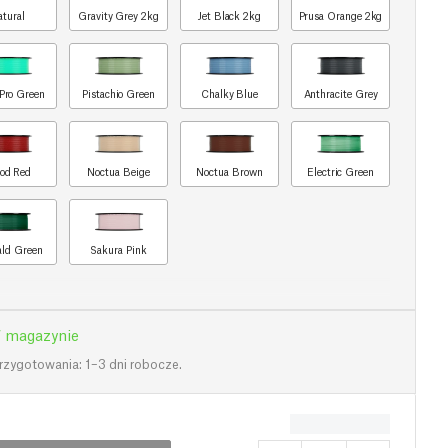
atural
Gravity Grey 2kg
Jet Black 2kg
Prusa Orange 2kg
Pro Green
Pistachio Green
Chalky Blue
Anthracite Grey
od Red
Noctua Beige
Noctua Brown
Electric Green
ld Green
Sakura Pink
 magazynie
rzygotowania: 1–3 dni robocze.