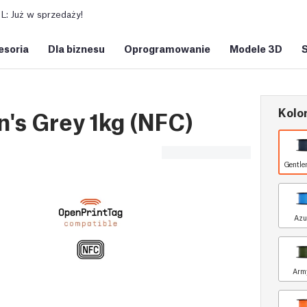
: Już w sprzedaży!
esoria
Dla biznesu
Oprogramowanie
Modele 3D
Kolor
's Grey 1kg (NFC)
Gentle
Azu
Arm