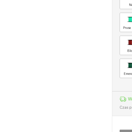
N
Prusa 
Blo
Emera
W
Czas p