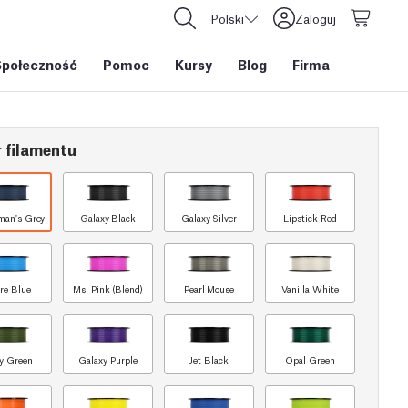
Polski
Zaloguj
Społeczność
Pomoc
Kursy
Blog
Firma
 filamentu
man's Grey
Galaxy Black
Galaxy Silver
Lipstick Red
re Blue
Ms. Pink (Blend)
Pearl Mouse
Vanilla White
y Green
Galaxy Purple
Jet Black
Opal Green