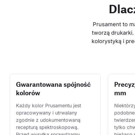
Dlac
Prusament to ma
tworzą drukarki.
kolorystyką i p
Gwarantowana spójność
Precyz
kolorów
mm
Każdy kolor Prusamentu jest 
Niektórz
opracowywany i utrwalany 
podobne 
zgodnie z udokumentowaną 
twierdze
recepturą spektroskopową. 
tylko ch
Przed wysyłką sprawdzamy 
bieżąco 