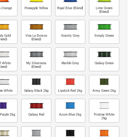
a Orange
Pineapple Yellow
Royal Blue (Blend)
Lime Green
(Blend)
My Gold
Viva La Bronze
Gravity Grey
Simply Green
Blend)
(Blend)
rl White
My Silverness
Marble Grey
Galaxy Green
Blend)
(Blend)
ine White
Galaxy Black 2kg
Lipstick Red 2kg
Army Green 2kg
 Purple 2kg
Galaxy Red
Azure Blue 2kg
Pristine White
2kg