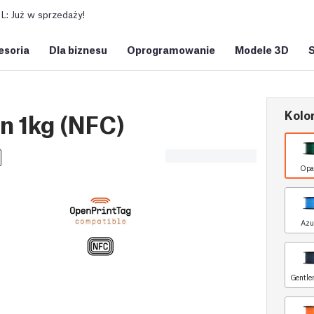
: Już w sprzedaży!
esoria
Dla biznesu
Oprogramowanie
Modele 3D
Kolor
n 1kg (NFC)
Opa
Azu
Gentle