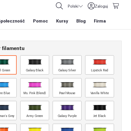
Polski
Zaloguj
Społeczność
Pomoc
Kursy
Blog
Firma
 filamentu
l Green
Galaxy Black
Galaxy Silver
Lipstick Red
re Blue
Ms. Pink (Blend)
Pearl Mouse
Vanilla White
man's Grey
Army Green
Galaxy Purple
Jet Black