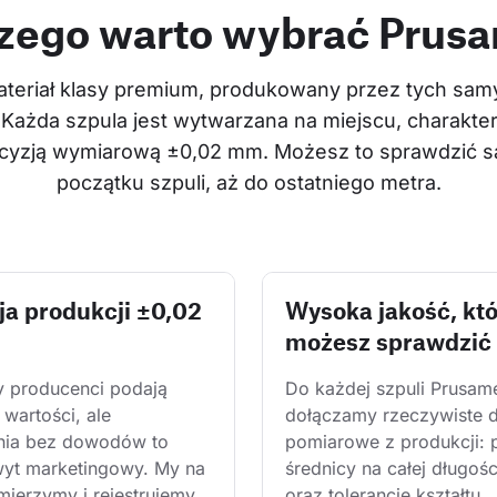
zego warto wybrać Prus
teriał klasy premium, produkowany przez tych samyc
 Każda szpula jest wytwarzana na miejscu, charakter
recyzją wymiarową ±0,02 mm. Możesz to sprawdzić sa
początku szpuli, aż do ostatniego metra.
ja produkcji ±0,02
Wysoka jakość, kt
możesz sprawdzić
y producenci podają 
Do każdej szpuli Prusam
wartości, ale 
dołączamy rzeczywiste 
nia bez dowodów to 
pomiarowe z produkcji: 
wyt marketingowy. My na 
średnicy na całej długośc
mierzymy i rejestrujemy 
oraz tolerancję kształtu. 