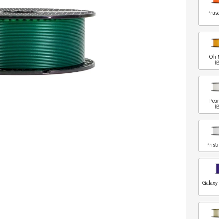
Prus
Oh 
(
Pea
(
Prist
Galaxy