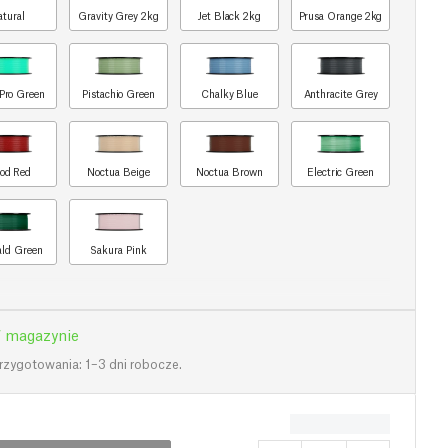
atural
Gravity Grey 2kg
Jet Black 2kg
Prusa Orange 2kg
Pro Green
Pistachio Green
Chalky Blue
Anthracite Grey
od Red
Noctua Beige
Noctua Brown
Electric Green
ld Green
Sakura Pink
 magazynie
rzygotowania: 1–3 dni robocze.