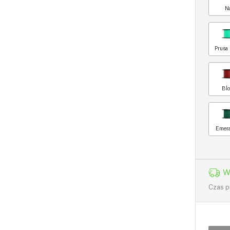
N
Prusa 
Blo
Emera
W
Czas p