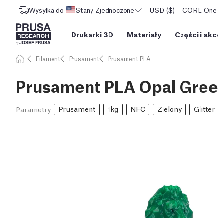
Wysyłka do
Stany Zjednoczone
USD ($)
CORE One L
Drukarki 3D
Materiały
Części i akc
Filament
Prusament
Prusament PLA
Prusament PLA Opal Gree
Prusament
1kg
NFC
Zielony
Glitter
Parametry