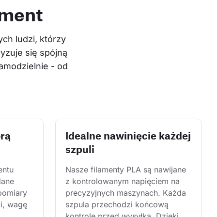
ament
h ludzi, którzy 
yzuje się spójną 
modzielnie - od 
órą
Idealne nawinięcie każdej
szpuli
entu 
Nasze filamenty PLA są nawijane 
dane 
z kontrolowanym napięciem na 
pomiary 
precyzyjnych maszynach. Każda 
i, wagę 
szpula przechodzi końcową 
kontrolę przed wysyłką. Dzięki 