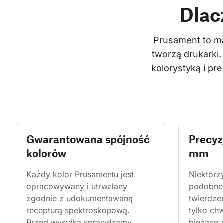
Dlac
Prusament to ma
tworzą drukarki.
kolorystyką i p
Gwarantowana spójność
Precyz
kolorów
mm
Każdy kolor Prusamentu jest 
Niektórz
opracowywany i utrwalany 
podobne 
zgodnie z udokumentowaną 
twierdze
recepturą spektroskopową. 
tylko ch
Przed wysyłką sprawdzamy 
bieżąco 