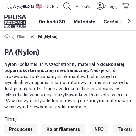
Wysyłka do
USD ($)
Stany Zjednoczone
CORE One L: Już w sprzedaży!
Polski
Zaloguj
Drukarki 3D
Materiały
Części i akces
Filament
PA (Nylon)
PA (Nylon)
Nylon
(poliamid) to wszechstronny materiał o
doskonałej
odporności termicznej i mechanicznej.
Nadaje się do
drukowania funkcjonalnych elementów technicznych o
wysokich wymaganiach temperaturowych i mechanicznych.
Jest jednak bardzo trudny w druku i dlatego zalecany jest
tylko dla doświadczonych użytkowników. Przeczytaj
więcej o
PA w naszym artykule
lub porównaj go z innymi materiałami
w naszym
Przewodniku po filamentach
.
Filtruj
Producent
Kolor filamentu
NFC
Tekstu