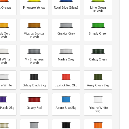
a Orange
Pineapple Yellow
Royal Blue (Blend)
Lime Green
(Blend)
My Gold
Viva La Bronze
Gravity Grey
Simply Green
Blend)
(Blend)
rl White
My Silverness
Marble Grey
Galaxy Green
Blend)
(Blend)
ine White
Galaxy Black 2kg
Lipstick Red 2kg
Army Green 2kg
 Purple 2kg
Galaxy Red
Azure Blue 2kg
Pristine White
2kg