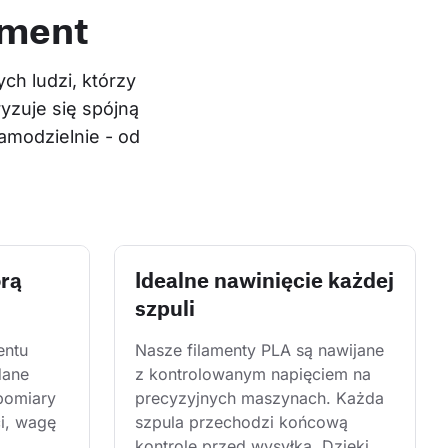
ament
h ludzi, którzy 
yzuje się spójną 
modzielnie - od 
órą
Idealne nawinięcie każdej
szpuli
entu 
Nasze filamenty PLA są nawijane 
dane 
z kontrolowanym napięciem na 
pomiary 
precyzyjnych maszynach. Każda 
i, wagę 
szpula przechodzi końcową 
kontrolę przed wysyłką. Dzięki 