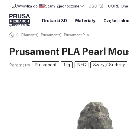
Wysyłka do
Stany Zjednoczone
USD ($)
CORE One L
Drukarki 3D
Materiały
Części i akc
Filament
Prusament
Prusament PLA
Prusament PLA Pearl Mou
Prusament
1kg
NFC
Szary / Srebrny
Parametry