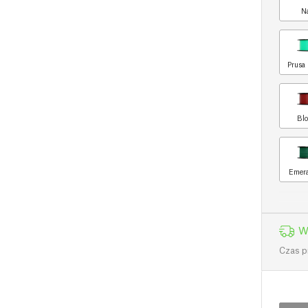
N
Prusa 
Blo
Emera
W
Czas p