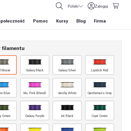
Polski
Zaloguj
Społeczność
Pomoc
Kursy
Blog
Firma
 filamentu
l Mouse
Galaxy Black
Galaxy Silver
Lipstick Red
re Blue
Ms. Pink (Blend)
Vanilla White
Gentleman's Grey
y Green
Galaxy Purple
Jet Black
Opal Green