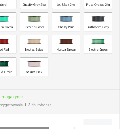
atural
Gravity Grey 2kg
Jet Black 2kg
Prusa Orange 2kg
Pro Green
Pistachio Green
Chalky Blue
Anthracite Grey
od Red
Noctua Beige
Noctua Brown
Electric Green
ld Green
Sakura Pink
 magazynie
rzygotowania: 1–3 dni robocze.