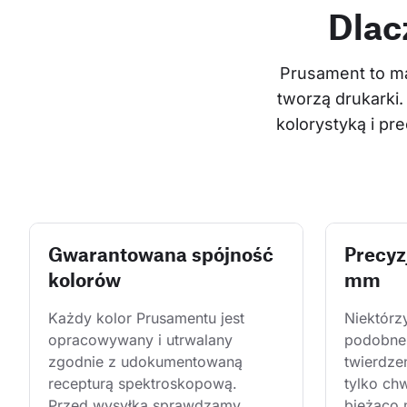
Dlac
Prusament to ma
tworzą drukarki.
kolorystyką i p
Gwarantowana spójność
Precyz
kolorów
mm
Każdy kolor Prusamentu jest 
Niektórz
opracowywany i utrwalany 
podobne 
zgodnie z udokumentowaną 
twierdze
recepturą spektroskopową. 
tylko ch
Przed wysyłką sprawdzamy 
bieżąco 