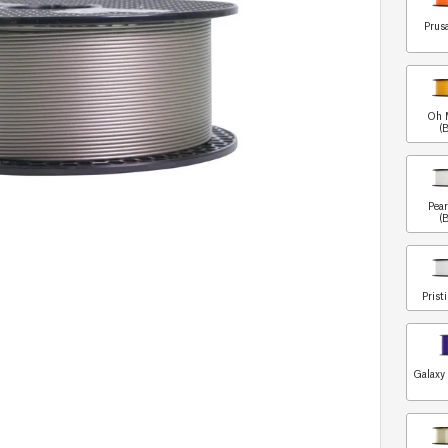
Prus
Oh 
(
Pea
(
Prist
Galaxy