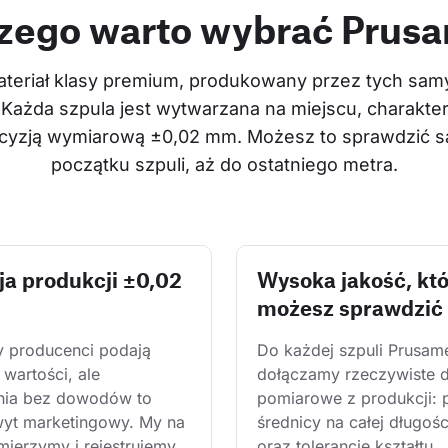
zego warto wybrać Prus
teriał klasy premium, produkowany przez tych samyc
 Każda szpula jest wytwarzana na miejscu, charakter
recyzją wymiarową ±0,02 mm. Możesz to sprawdzić sa
początku szpuli, aż do ostatniego metra.
ja produkcji ±0,02
Wysoka jakość, kt
możesz sprawdzić
y producenci podają 
Do każdej szpuli Prusam
wartości, ale 
dołączamy rzeczywiste 
nia bez dowodów to 
pomiarowe z produkcji: 
wyt marketingowy. My na 
średnicy na całej długośc
mierzymy i rejestrujemy 
oraz tolerancję kształtu. 