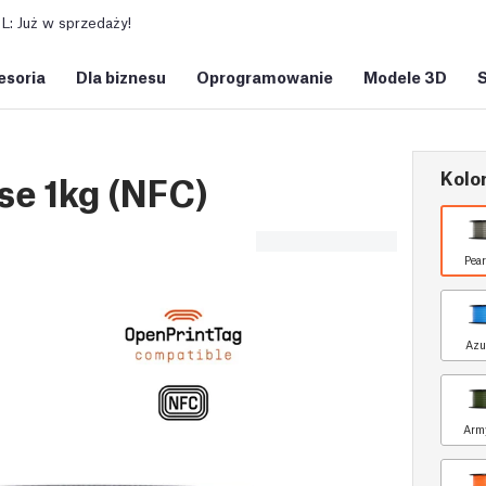
: Już w sprzedaży!
esoria
Dla biznesu
Oprogramowanie
Modele 3D
Kolor
se 1kg (NFC)
Pear
Azu
Arm