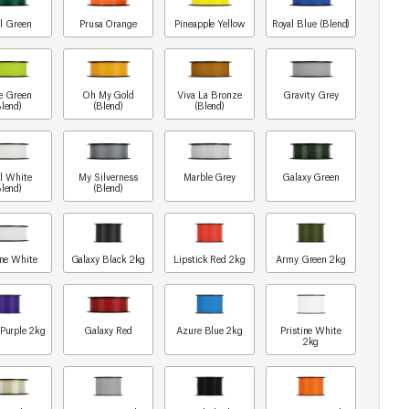
l Green
Prusa Orange
Pineapple Yellow
Royal Blue (Blend)
e Green
Oh My Gold
Viva La Bronze
Gravity Grey
Blend)
(Blend)
(Blend)
rl White
My Silverness
Marble Grey
Galaxy Green
Blend)
(Blend)
ine White
Galaxy Black 2kg
Lipstick Red 2kg
Army Green 2kg
 Purple 2kg
Galaxy Red
Azure Blue 2kg
Pristine White
2kg