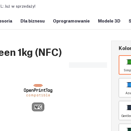
: Już w sprzedaży!
esoria
Dla biznesu
Oprogramowanie
Modele 3D
Kolor
een 1kg (NFC)
Simp
Azu
Gentle