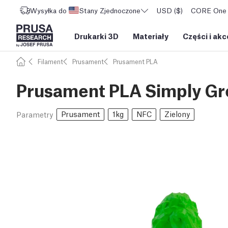
Wysyłka do
Stany Zjednoczone
USD ($)
CORE One L
Drukarki 3D
Materiały
Części i akc
Filament
Prusament
Prusament PLA
Prusament PLA Simply Gr
Prusament
1kg
NFC
Zielony
Parametry