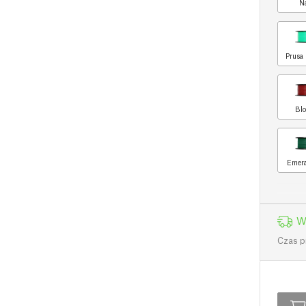
N
Prusa 
Blo
Emera
W
Czas p