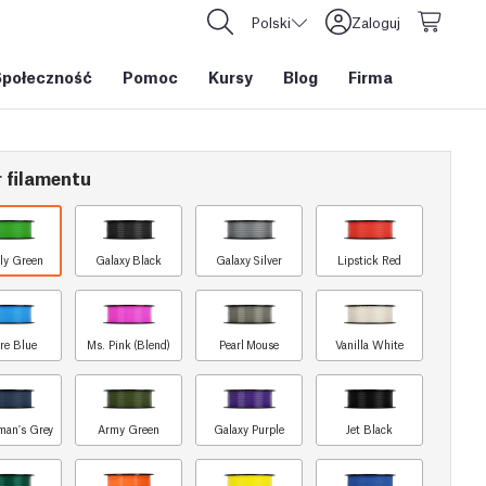
Polski
Zaloguj
Społeczność
Pomoc
Kursy
Blog
Firma
 filamentu
ly Green
Galaxy Black
Galaxy Silver
Lipstick Red
re Blue
Ms. Pink (Blend)
Pearl Mouse
Vanilla White
man's Grey
Army Green
Galaxy Purple
Jet Black