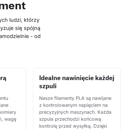
ament
h ludzi, którzy 
yzuje się spójną 
modzielnie - od 
órą
Idealne nawinięcie każdej
szpuli
entu 
Nasze filamenty PLA są nawijane 
dane 
z kontrolowanym napięciem na 
pomiary 
precyzyjnych maszynach. Każda 
i, wagę 
szpula przechodzi końcową 
kontrolę przed wysyłką. Dzięki 