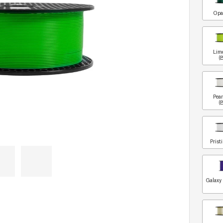
Opa
Lim
(
Pea
(
Prist
Galaxy