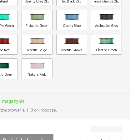
atural
Gravity Grey 2kg
Jet Black 2kg
Prusa Orange 2kg
Pro Green
Pistachio Green
Chalky Blue
Anthracite Grey
od Red
Noctua Beige
Noctua Brown
Electric Green
ld Green
Sakura Pink
 magazynie
rzygotowania: 1–3 dni robocze.