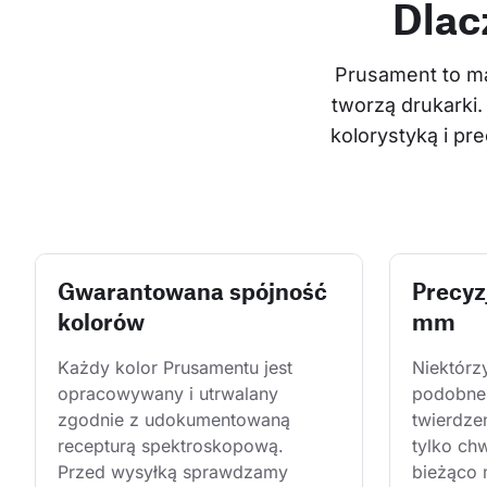
Dlac
Prusament to ma
tworzą drukarki.
kolorystyką i p
Gwarantowana spójność
Precyz
kolorów
mm
Każdy kolor Prusamentu jest 
Niektórz
opracowywany i utrwalany 
podobne 
zgodnie z udokumentowaną 
twierdze
recepturą spektroskopową. 
tylko ch
Przed wysyłką sprawdzamy 
bieżąco 