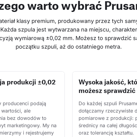
zego warto wybrać Prus
teriał klasy premium, produkowany przez tych samyc
 Każda szpula jest wytwarzana na miejscu, charakter
recyzją wymiarową ±0,02 mm. Możesz to sprawdzić sa
początku szpuli, aż do ostatniego metra.
ja produkcji ±0,02
Wysoka jakość, kt
możesz sprawdzić
y producenci podają 
Do każdej szpuli Prusam
wartości, ale 
dołączamy rzeczywiste 
nia bez dowodów to 
pomiarowe z produkcji: 
wyt marketingowy. My na 
średnicy na całej długośc
mierzymy i rejestrujemy 
oraz tolerancję kształtu. 