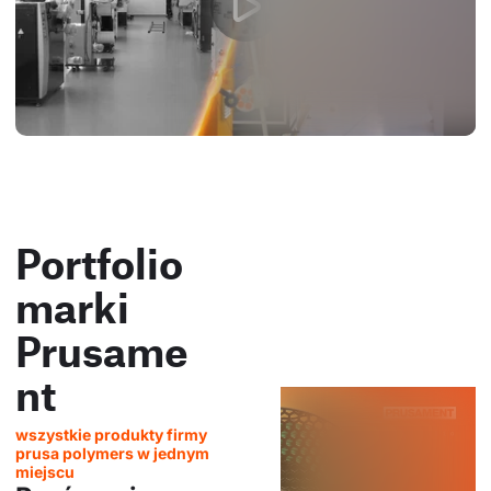
Portfolio
marki
Prusame
nt
wszystkie produkty firmy
prusa polymers w jednym
miejscu