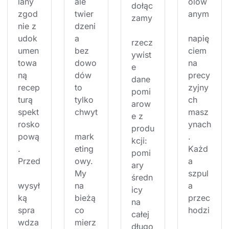
lany 
ale 
olow
dołąc
zgod
twier
anym
zamy
nie z 
dzeni
udok
a 
napię
rzecz
umen
bez 
ciem 
ywist
towa
dowo
na 
e 
ną 
dów 
precy
dane 
recep
to 
zyjny
pomi
turą 
tylko 
ch 
arow
spekt
chwyt
masz
e z 
rosko
ynach
produ
pową
mark
. 
kcji: 
. 
eting
Każd
pomi
Przed
owy. 
a 
ary 
My 
szpul
średn
wysył
na 
a 
icy 
ką 
bieżą
przec
na 
spra
co 
hodzi
całej 
wdza
mierz
długo