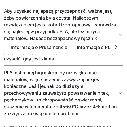
Aby uzyskać najlepszą przyczepność, ważne jest,
żeby powierzchnia była czysta. Najlepszym
rozwiązaniem jest alkohol izopropylowy - sprawdza
się najlepiej w przypadku PLA, ale też innych
materiałów. Nasącz bezzapachowy ręcznik
papierowy niewielką ilością i przetrzyj powierzchnię
Informacje o Prusamencie
Informacje o PLA
P
płyty. Aby uzyskać najlepsze rezultaty, płytę należy
czyścić, gdy jest zimna.
PLA jest mniej higroskopijny niż większość
materiałów, więc suszenie zazwyczaj nie jest
konieczne. Jeśli jednak po dłuższym
przechowywaniu zauważysz powstawanie nitek,
pęcherzyków lub chropowatość powierzchni,
suszenie w temperaturze 45-50°C przez 4-6 godzin
zazwyczaj rozwiązuje ten problem.