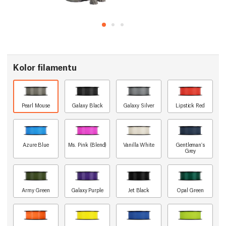
Kolor filamentu
Pearl Mouse
Galaxy Black
Galaxy Silver
Lipstick Red
Azure Blue
Ms. Pink (Blend)
Vanilla White
Gentleman's
Grey
Army Green
Galaxy Purple
Jet Black
Opal Green