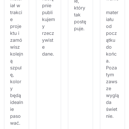
ie, 
iał w 
pnie 
który 
trakci
publi
mater
tak 
e 
kujem
iału 
postę
proje
y 
od 
puje.
ktu i 
rzecz
pocz
zamó
ywist
ątku 
wisz 
e 
do 
kolejn
dane.
końc
ą 
a. 
szpul
Poza 
ę, 
tym 
kolor
zaws
y 
ze 
będą 
wyglą
idealn
da 
ie 
świet
paso
nie.
wać.