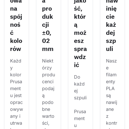
owa
a
jako
naw
na
pro
ść,
inię
spój
duk
któr
cie
noś
cji
ą
każ
ć
±0,
moż
dej
kolo
02
esz
szp
rów
mm
spra
uli
wdz
Każd
Niekt
Nasz
ić
y 
órzy 
e 
kolor 
produ
filam
Do 
Prusa
cenci 
enty 
każd
ment
podaj
PLA 
ej 
u jest 
ą 
są 
szpuli
oprac
podo
nawij
owyw
bne 
ane 
Prusa
any i 
warto
z 
ment
utrwa
ści, 
kontr
u 