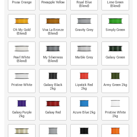
Prusa Orange
Pineapple Yellow
Royal Blue
Lime Green
(Blend)
(Blend)
Oh My Gold
Viva La Bronze
Gravity Grey
Simply Green
(Blend)
(Blend)
Pearl White
My Silverness
Marble Grey
Galaxy Green
(Blend)
(Blend)
Pristine White
Galaxy Black
Lipstick Red
Army Green 2kg
2kg
2kg
Galaxy Purple
Galaxy Red
Azure Blue 2kg
Pristine White
2kg
2kg