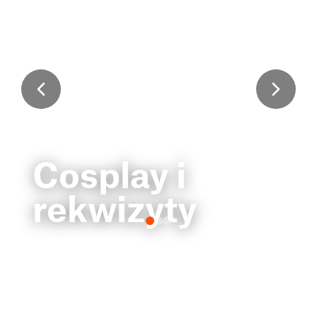
Cosplay i
rekwizyty