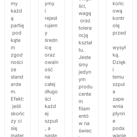
my 
ymy 
końc
ści, 
każd
i 
ową 
wagę
ą 
rejest
kontr
 oraz 
partię
rujem
olę 
tolera
 pod 
y 
przed
ncję 
kąte
średn
kształ
m 
icę 
wysył
tu. 
zgod
oraz 
ką. 
Jeste
ności 
owaln
Dzięk
śmy 
ze 
ość 
i 
jedyn
stand
na 
temu 
ym 
arde
całej 
szpul
produ
m. 
długo
a 
cente
Efekt:
ści 
zape
m 
 jeśli 
każd
wnia 
filam
skońc
ej 
płynn
entó
zy ci 
szpuli
e 
w na 
się 
, a 
poda
świec
mater
nastę
wanie