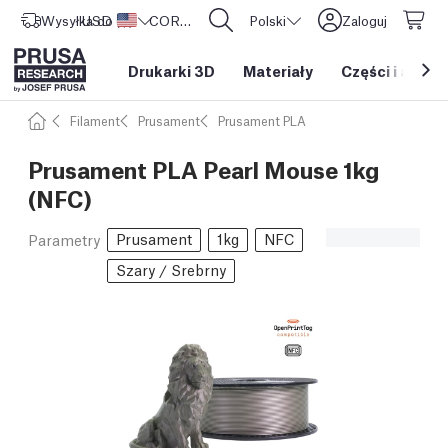
Wysyłka do
USD ($)
Stany Zjednoczone
CORE One L: Już w sprzedaży!
Polski
Zaloguj
Drukarki 3D
Materiały
Części i akces
Filament
Prusament
Prusament PLA
Prusament PLA Pearl Mouse 1kg
(NFC)
Prusament
1kg
NFC
Parametry
Szary / Srebrny