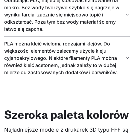
Obrabiając PLA, najlepiej stosować szlifowanie na
mokro. Bez wody tworzywo szybko się nagrzeje w
wyniku tarcia, zacznie się miejscowo topić i
odkształcać. Poza tym bez wody materiał ścierny
łatwo się zapcha.
PLA można kleić wieloma rodzajami klejów. Do
większości elementów zalecamy użycie kleju
cyjanoakrylowego. Niektóre filamenty PLA można
również kleić acetonem, jednak zależy to w dużej
mierze od zastosowanych dodatków i barwników.
Szeroka paleta kolorów
Najładniejsze modele z drukarek 3D typu FFF są 