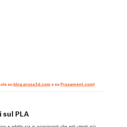
colo su
blog.prusa3d.com
o su
Prusament.com
!
i sul PLA
co e adatto sia ai principianti che agli utenti più