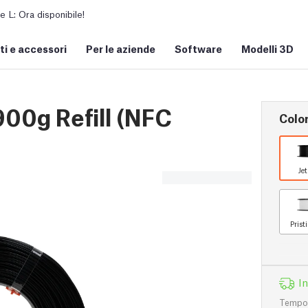
L: Ora disponibile!
i e accessori
Per le aziende
Software
Modelli 3D
900g Refill (NFC
Colo
Je
Prist
I
Tempo d