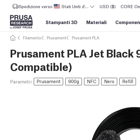
Spedizione verso
Stati Uniti d'America
USD ($)
CORE One 
Stampanti 3D
Materiali
Component
Filamento
Prusament
Prusament PLA
Prusament PLA Jet Black 
Compatible)
Prusament
900g
NFC
Nero
Refill
Parametri