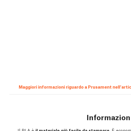
Maggiori informazioni riguardo a Prusament nell'arti
Informazion
Il PLA è
il materiale più facile da stampare
. È economi