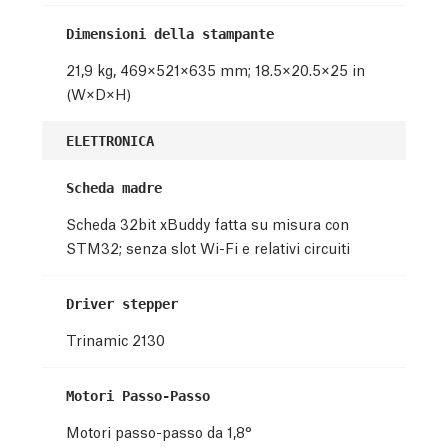
Dimensioni della stampante
21,9 kg, 469×521×635 mm; 18.5×20.5×25 in
(W×D×H)
ELETTRONICA
Scheda madre
Scheda 32bit xBuddy fatta su misura con
STM32
; senza slot Wi-Fi e relativi circuiti
Driver stepper
Trinamic 2130
Motori Passo-Passo
Motori passo-passo da 1,8°