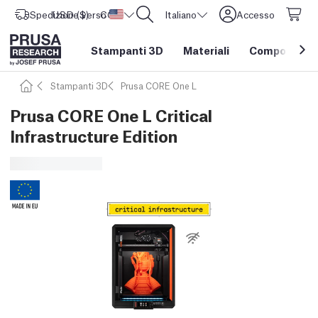
Spedizione verso
USD ($)
CORE One L: Ora disponibile!
Stati Uniti d'America
Italiano
Accesso
Stampanti 3D
Materiali
Componenti e
Stampanti 3D
Prusa CORE One L
Prusa CORE One L Critical
Infrastructure Edition