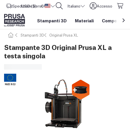
Spedizione verso
USD ($)
CORE One L: Ora disponibile!
Stati Uniti d'America
Italiano
Accesso
Stampanti 3D
Materiali
Componenti e
Stampanti 3D
Original Prusa XL
Stampante 3D Original Prusa XL a
testa singola