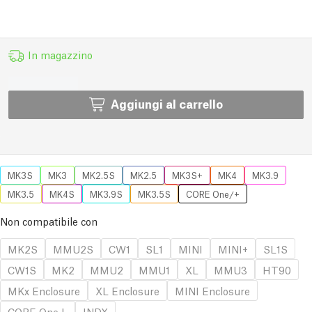
In magazzino
Aggiungi al carrello
MK3S
MK3
MK2.5S
MK2.5
MK3S+
MK4
MK3.9
MK3.5
MK4S
MK3.9S
MK3.5S
CORE One/+
Non compatibile con
MK2S
MMU2S
CW1
SL1
MINI
MINI+
SL1S
CW1S
MK2
MMU2
MMU1
XL
MMU3
HT90
MKx Enclosure
XL Enclosure
MINI Enclosure
CORE One L
INDX