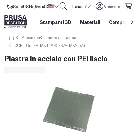
Spedizione verso
USD ($)
CORE One L: Ora disponibile!
Stati Uniti d'America
Italiano
Accesso
Stampanti 3D
Materiali
Componenti e
Accessori
Lastre di stampa
CORE One/+, MK4, MK3/S/+, MK2.5/S
Piastra in acciaio con PEI liscio