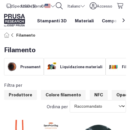
Spedizione verso
USD ($)
CORE One L: Ora disponibile!
Stati Uniti d'America
Italiano
Accesso
Stampanti 3D
Materiali
Componenti e
Filamento
Filamento
Prusament
Liquidazione materiali
Fila
Filtra per
Produttore
Colore filamento
NFC
Opaci
Ordina per