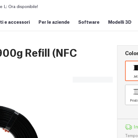
L: Ora disponibile!
i e accessori
Per le aziende
Software
Modelli 3D
900g Refill (NFC
Colo
Je
Prist
I
Tempo d