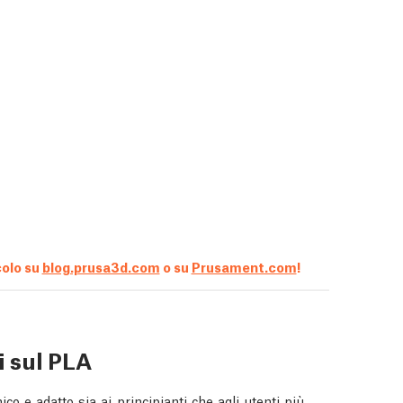
colo su
blog.prusa3d.com
o su
Prusament.com
!
i sul PLA
co e adatto sia ai principianti che agli utenti più