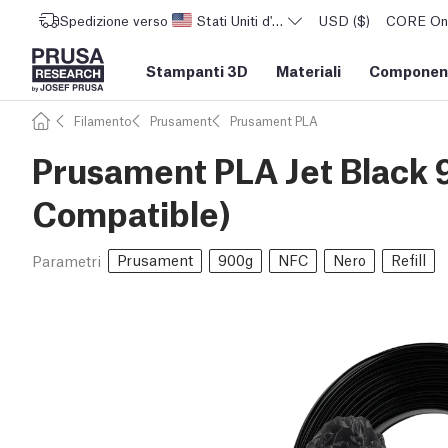
Spedizione verso
Stati Uniti d'America
USD ($)
CORE One 
Stampanti 3D
Materiali
Component
Filamento
Prusament
Prusament PLA
Prusament PLA Jet Black 
Compatible)
Prusament
900g
NFC
Nero
Refill
Parametri