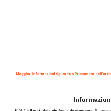
Maggiori informazioni riguardo a Prusament nell'arti
Informazion
Il PLA è
il materiale più facile da stampare
. È economi