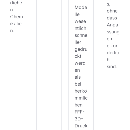
rliche
s, 
Mode
n 
ohne 
lle 
Chem
dass 
wese
ikalie
Anpa
ntlich 
n.
ssung
schne
en 
ller 
erfor
gedru
derlic
ckt 
h 
werd
sind.
en 
als 
bei 
herkö
mmlic
hen 
FFF-
3D-
Druck