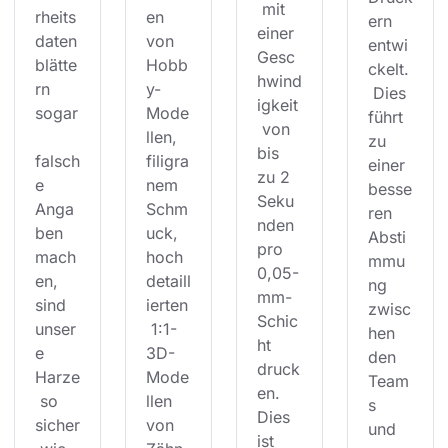
 mit 
rheits
en 
ern 
einer 
daten
von 
entwi
Gesc
blätte
Hobb
ckelt.
hwind
rn 
y-
 Dies 
igkeit
sogar
Mode
führt 
 von 
llen, 
zu 
bis 
falsch
filigra
einer 
zu 2 
e 
nem 
besse
Seku
Anga
Schm
ren 
nden 
ben 
uck, 
Absti
pro 
mach
hoch
mmu
0,05-
en, 
detaill
ng 
mm-
sind 
ierten
zwisc
Schic
unser
 1:1-
hen 
ht 
e 
3D-
den 
druck
Harze
Mode
Team
en. 
 so 
llen 
s 
Dies 
sicher
von 
und 
ist 