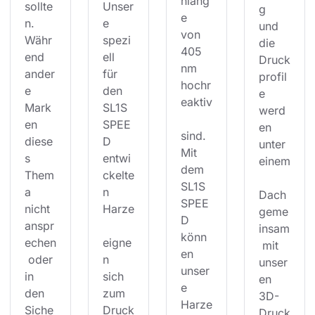
nläng
sollte
Unser
g 
e 
n. 
e 
und 
von 
Währ
spezi
die 
405 
end 
ell 
Druck
nm 
ander
für 
profil
hochr
e 
den 
e 
eaktiv
Mark
SL1S 
werd
en 
SPEE
en 
sind. 
diese
D 
unter 
Mit 
s 
entwi
einem
dem 
Them
ckelte
SL1S 
a 
n 
Dach 
SPEE
nicht 
Harze
geme
D 
anspr
insam
könn
echen
eigne
 mit 
en 
 oder 
n 
unser
unser
in 
sich 
en 
e 
den 
zum 
3D-
Harze
Siche
Druck
Druck