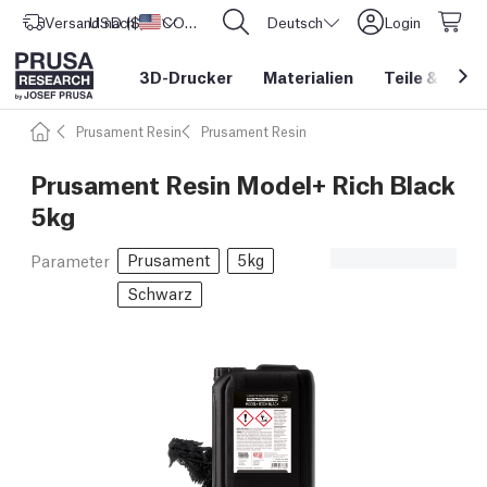
Versand nach
USD ($)
Vereinigte Staaten
CORE One L: Jetzt auf Lager!
Deutsch
Login
3D-Drucker
Materialien
Teile
&
Zube
Prusament Resin
Prusament Resin
Prusament Resin Model+ Rich Black
5kg
Prusament
5kg
Parameter
Schwarz