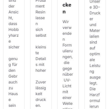
sind 
Prusa
Unser
cke
der 
ment 
e 3D-
n
Ansic
Resin 
Druck
ht, 
lasse
er 
Wir 
dass 
n 
und 
verw
Hobb
sich 
Mater
ende
yharz
selbst
ialien 
n 
e 
sind 
Form
sicher
kleins
auf 
ulieru
te 
optim
ngen,
genu
Detail
ale 
 die 
g für 
s mit 
Leistu
gege
den 
hoher
ng 
nüber
Gebr
ausge
 UV-
auch 
Zuver
legt. 
Licht 
zu 
lässig
Die 
mit 
Haus
keit 
Harzf
einer 
e 
druck
ormul
Welle
sein 
en. 
ierun