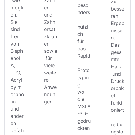
 wie 
Zähn
zu 
beso
mögli
en 
besse
nders
ch. 
und 
ren 
Sie 
Zahn
Ergeb
nützli
sind 
ersat
nisse
ch 
frei 
zkron
n. 
für 
von 
en 
Das 
das 
Bisph
sowie
gesa
Rapid
enol 
 für 
mte 
A, 
viele 
Harz-
Proto
TPO, 
weite
 und 
typin
Acryl
re 
Druck
g, 
oylm
Anwe
erpak
wo 
orpho
ndun
et 
die 
lin 
gen.
funkti
MSLA
und 
oniert
-3D-
ander
gedru
en 
reibu
ckten
gefäh
ngslo