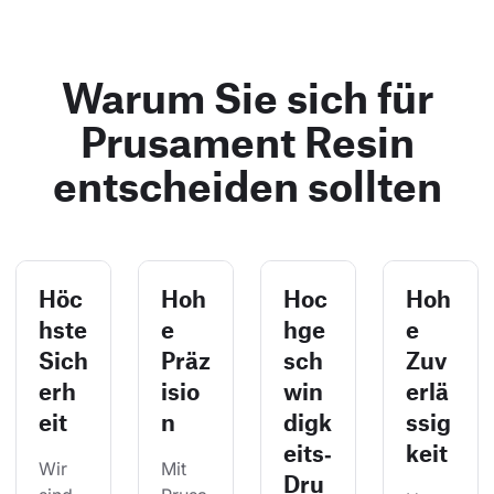
Warum Sie sich für
Prusament Resin
entscheiden sollten
Höc
Hoh
Hoc
Hoh
hste
e
hge
e
Sich
Präz
sch
Zuv
erh
isio
win
erlä
eit
n
digk
ssig
eits‑
keit
Wir 
Mit 
Dru