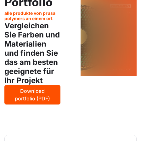
Portfolio
alle produkte von prusa
polymers an einem ort
Vergleichen
Sie Farben und
Materialien
und finden Sie
das am besten
geeignete für
Ihr Projekt
Download
portfolio (PDF)