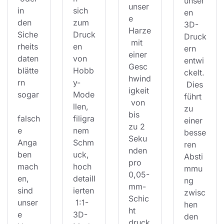
unser
unser
in 
sich 
en 
e 
den 
zum 
3D-
Harze
Siche
Druck
Druck
 mit 
rheits
en 
ern 
einer 
daten
von 
entwi
Gesc
blätte
Hobb
ckelt.
hwind
rn 
y-
 Dies 
igkeit
sogar
Mode
führt 
 von 
llen, 
zu 
bis 
falsch
filigra
einer 
zu 2 
e 
nem 
besse
Seku
Anga
Schm
ren 
nden 
ben 
uck, 
Absti
pro 
mach
hoch
mmu
0,05-
en, 
detaill
ng 
mm-
sind 
ierten
zwisc
Schic
unser
 1:1-
hen 
ht 
e 
3D-
den 
druck