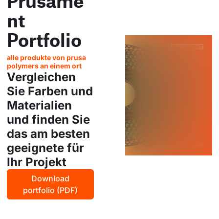
Prusame
nt
Portfolio
alle produkte von prusa
polymers an einem ort
Vergleichen
Sie Farben und
Materialien
und finden Sie
das am besten
geeignete für
Ihr Projekt
Download
portfolio (PDF)