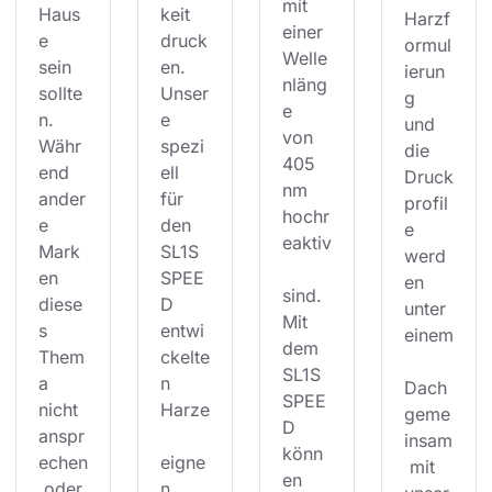
mit 
Haus
keit 
Harzf
einer 
e 
druck
ormul
Welle
sein 
en. 
ierun
nläng
sollte
Unser
g 
e 
n. 
e 
und 
von 
Währ
spezi
die 
405 
end 
ell 
Druck
nm 
ander
für 
profil
hochr
e 
den 
e 
eaktiv
Mark
SL1S 
werd
en 
SPEE
en 
sind. 
diese
D 
unter 
Mit 
s 
entwi
einem
dem 
Them
ckelte
SL1S 
a 
n 
Dach 
SPEE
nicht 
Harze
geme
D 
anspr
insam
könn
echen
eigne
 mit 
en 
 oder 
n 