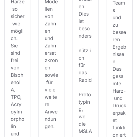
Harze
Mode
Team
en. 
 so 
llen 
s 
Dies 
sicher
von 
und 
ist 
 wie 
Zähn
zu 
beso
mögli
en 
besse
nders
ch. 
und 
ren 
Sie 
Zahn
Ergeb
nützli
sind 
ersat
nisse
ch 
frei 
zkron
n. 
für 
von 
en 
Das 
das 
Bisph
sowie
gesa
Rapid
enol 
 für 
mte 
A, 
viele 
Harz-
Proto
TPO, 
weite
 und 
typin
Acryl
re 
Druck
g, 
oylm
Anwe
erpak
wo 
orpho
ndun
et 
die 
lin 
gen.
funkti
MSLA
und 
oniert