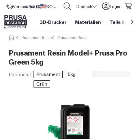
Versand nach
USD ($)
Vereinigte Staaten
CORE One L: Jetzt auf Lager!
Deutsch
Login
3D-Drucker
Materialien
Teile
&
Zube
Prusament Resin
Prusament Resin
Prusament Resin Model+ Prusa Pro
Green 5kg
Prusament
5kg
Parameter
Grün