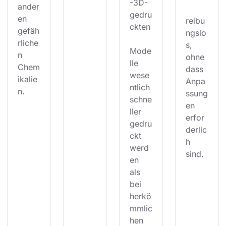
-3D-
ander
gedru
en 
reibu
ckten
gefäh
ngslo
rliche
s, 
Mode
n 
ohne 
lle 
Chem
dass 
wese
ikalie
Anpa
ntlich 
n.
ssung
schne
en 
ller 
erfor
gedru
derlic
ckt 
h 
werd
sind.
en 
als 
bei 
herkö
mmlic
hen 