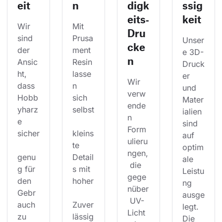
eit
n
digk
ssig
eits‑
keit
Wir 
Mit 
Dru
sind 
Prusa
Unser
cke
der 
ment 
e 3D-
n
Ansic
Resin 
Druck
ht, 
lasse
er 
Wir 
dass 
n 
und 
verw
Hobb
sich 
Mater
ende
yharz
selbst
ialien 
n 
e 
sind 
Form
sicher
kleins
auf 
ulieru
te 
optim
ngen,
genu
Detail
ale 
 die 
g für 
s mit 
Leistu
gege
den 
hoher
ng 
nüber
Gebr
ausge
 UV-
auch 
Zuver
legt. 
Licht 
zu 
lässig
Die 