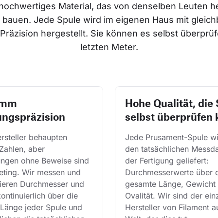
hochwertiges Material, das von denselben Leuten her
 bauen. Jede Spule wird im eigenen Haus mit gleich
räzision hergestellt. Sie können es selbst überprüfe
letzten Meter.
 mm
Hohe Qualität, die 
ungspräzision
selbst überprüfen
rsteller behaupten 
Jede Prusament-Spule wi
Zahlen, aber 
den tatsächlichen Messda
ngen ohne Beweise sind 
der Fertigung geliefert: 
eting. Wir messen und 
Durchmesserwerte über d
lieren Durchmesser und 
gesamte Länge, Gewicht 
kontinuierlich über die 
Ovalität. Wir sind der ein
Länge jeder Spule und 
Hersteller von Filament a