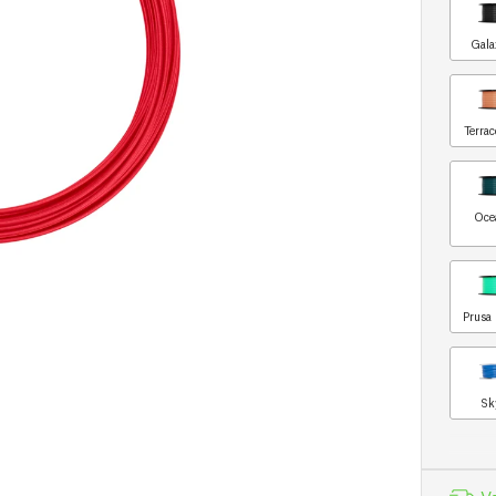
Gala
Terrac
Oce
Prusa 
Sk