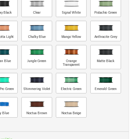
xy Black
Clear
Signal White
Pistachio Green
otta Light
Chalky Blue
Mango Yellow
Anthracite Grey
an Blue
Jungle Green
Orange
Matte Black
Transparent
Pro Green
Shimmering Violet
Electric Green
Emerald Green
y Blue
Noctua Brown
Noctua Beige