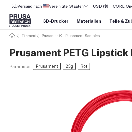
Versand nach
Vereinigte Staaten
USD ($)
CORE One 
3D-Drucker
Materialien
Teile
&
Zu
Filament
Prusament
Prusament Samples
Prusament PETG Lipstick
Prusament
25g
Rot
Parameter