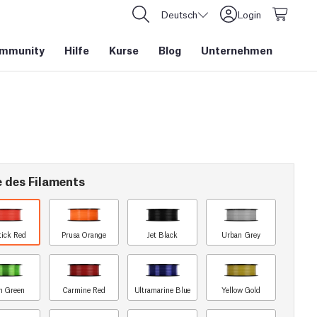
Deutsch
Login
mmunity
Hilfe
Kurse
Blog
Unternehmen
e des Filaments
tick Red
Prusa Orange
Jet Black
Urban Grey
n Green
Carmine Red
Ultramarine Blue
Yellow Gold