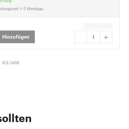
rrätig
eitungszeit: 1–3 Werktage.
Hinzufügen
|
IDS: 2498
ollten