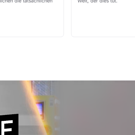
lichen die tatsächlichen 
Welt, der dies tut.