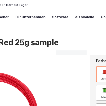
L: Jetzt auf Lager!
behör
Für Unternehmen
Software
3D Modelle
Co
 Red 25g sample
Farb
Lips
Neo