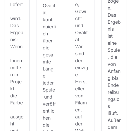
zoge
liefert
e, 
Ovalit
n. 
Gewi
ät 
Das 
wird. 
cht 
konti
Ergeb
Das 
und 
nuierli
nis 
Ergeb
Ovalit
ch 
ist 
nis: 
ät. 
über 
eine 
Wenn
Wir 
die 
Spule
sind 
gesa
, die 
Ihnen 
der 
mte 
von 
mitte
einzig
Läng
Anfan
n im 
e 
e 
g bis 
Proje
Herst
jeder 
Ende 
kt 
eller 
Spule
reibu
die 
von 
 und 
ngslo
Farbe
Filam
veröff
s 
ent 
entlic
läuft. 
ausge
auf 
hen 
Außer
ht 
der 
die 
dem 
und 
Welt, 