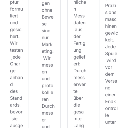
ptur 
hliche
gen 
Präzi
formu
n 
ohne 
sions
liert 
Mess
Bewei
masc
und 
daten
se 
hinen 
gesic
 aus 
sind 
gewic
hert. 
der 
nur 
kelt. 
Wir 
Fertig
Mark
Jede 
testen
ung 
eting.
Spule
 jede 
gelief
 Wir 
 wird 
Char
ert: 
mess
vor 
ge 
Durch
en 
dem 
anhan
mess
und 
Versa
d 
erwer
proto
nd 
des 
te 
kollie
einer 
Stand
über 
ren 
Endk
ards, 
die 
Durch
ontrol
bevor
gesa
mess
le 
 sie 
mte 
er 
unter
ausge
Läng
und 