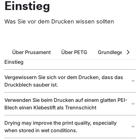
Einstieg
Was Sie vor dem Drucken wissen sollten
Über Prusament
Über PETG
Grundlegende Ei
PETG ist der beste technische Werkstoff für den
Einstieg
Vergewissern Sie sich vor dem Drucken, dass das
Druckblech sauber ist.
Verwenden Sie beim Drucken auf einem glatten PEI-
Blech einen Klebestift als Trennschicht
Drying may improve the print quality, especially
when stored in wet conditions.