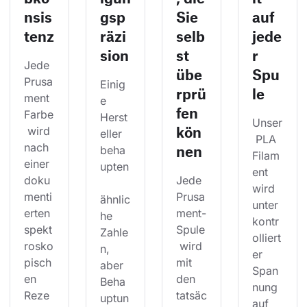
nsis
gsp
Sie
auf
tenz
räzi
selb
jede
sion
st
r
Jede 
übe
Spu
Prusa
Einig
rprü
le
ment 
e 
fen
Farbe
Herst
Unser
kön
 wird 
eller 
 PLA 
nach 
nen
beha
Filam
einer 
upten
ent 
doku
Jede 
wird 
menti
Prusa
ähnlic
unter 
erten 
ment-
he 
kontr
spekt
Spule
Zahle
olliert
rosko
 wird 
n, 
er 
pisch
mit 
aber 
Span
en 
den 
Beha
nung 
Reze
tatsäc
uptun
auf 