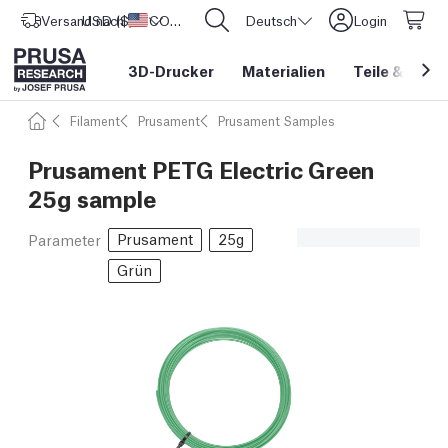
Versand nach
USD ($)
Vereinigte Staaten
CORE One L: Jetzt auf Lager!
Deutsch
Login
3D-Drucker
Materialien
Teile
&
Zube
Filament
Prusament
Prusament Samples
Prusament PETG Electric Green
25g sample
Prusament
25g
Parameter
Grün