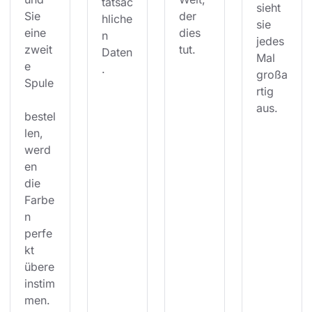
tatsäc
sieht 
Sie 
der 
hliche
sie 
eine 
dies 
n 
jedes 
zweit
tut.
Daten
Mal 
e 
.
großa
Spule
rtig 
aus.
bestel
len, 
werd
en 
die 
Farbe
n 
perfe
kt 
übere
instim
men.