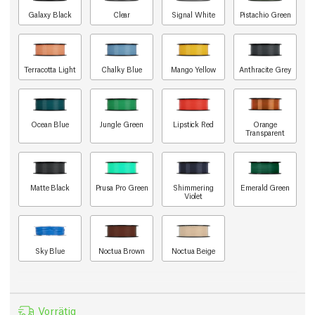
Galaxy Black
Clear
Signal White
Pistachio Green
Terracotta Light
Chalky Blue
Mango Yellow
Anthracite Grey
Ocean Blue
Jungle Green
Lipstick Red
Orange
Transparent
Matte Black
Prusa Pro Green
Shimmering
Emerald Green
Violet
Sky Blue
Noctua Brown
Noctua Beige
Vorrätig