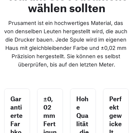
wählen sollten
Prusament ist ein hochwertiges Material, das 
von denselben Leuten hergestellt wird, die auch 
die Drucker bauen. Jede Spule wird im eigenen 
Haus mit gleichbleibender Farbe und ±0,02 mm 
Präzision hergestellt. Sie können es selbst 
überprüfen, bis auf den letzten Meter.
Gar
±0,
Hoh
Perf
anti
02
e
ekt
erte
mm
Qua
gew
Far
Fert
lität
icke
bko
igun
, die
lt