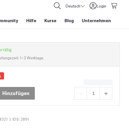
Deutsch
Login
mmunity
Hilfe
Kurse
Blog
Unternehmen
rrätig
eitungszeit: 1–3 Werktage.
%
Hinzufügen
|
4321
IDS: 2891