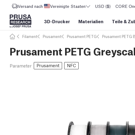
Versand nach
Vereinigte Staaten
USD ($)
CORE One 
3D-Drucker
Materialien
Teile
&
Zu
Filament
Prusament
Prusament PETG
Prusament PETG 
Prusament PETG Greyscal
Prusament
NFC
Parameter