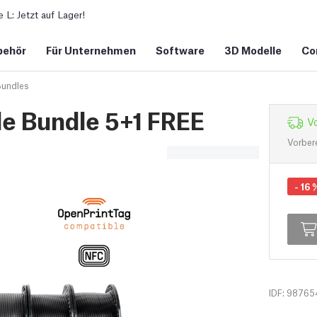
L: Jetzt auf Lager!
behör
Für Unternehmen
Software
3D Modelle
Co
Bundles
e Bundle 5+1 FREE
Vo
Vorber
-
16
IDF: 98765