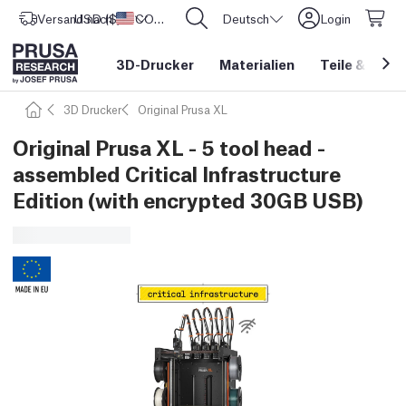
Versand nach
USD ($)
Vereinigte Staaten
CORE One L: Jetzt auf Lager!
Deutsch
Login
3D-Drucker
Materialien
Teile
&
Zube
3D Drucker
Original Prusa XL
Original Prusa XL - 5 tool head -
assembled Critical Infrastructure
Edition (with encrypted 30GB USB)