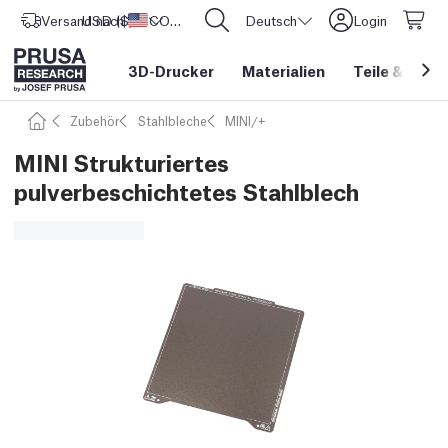
Versand nach
USD ($)
Vereinigte Staaten
CORE One L: Jetzt auf Lager!
Deutsch
Login
3D-Drucker
Materialien
Teile
&
Zube
Zubehör
Stahlbleche
MINI/+
MINI Strukturiertes
pulverbeschichtetes Stahlblech