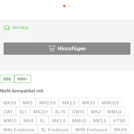
Vorrätig
Hinzufügen
MINI
MINI+
Nicht kompatibel mit
MK3S
MK3
MK2.5S
MK2.5
MK2S
MMU2S
CW1
SL1
MK3S+
SL1S
CW1S
MK2
MMU2
MMU1
MK4
XL
MK3.9
MMU3
MK3.5
HT90
MKx Enclosure
XL Enclosure
MINI Enclosure
MK4S