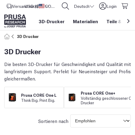
Versand nach
USD ($)
Vereinigte Staaten
CORE One L: Jetzt auf Lager!
Deutsch
Login
3D-Drucker
Materialien
Teile
&
Zube
3D Drucker
3D Drucker
Die besten 3D-Drucker für Geschwindigkeit und Qualität mit
langfristigem Support. Perfekt für Neueinsteiger und Profis
gleichermaßen.
Prusa CORE One+
Prusa CORE One L
Vollständig geschlossener Co
Think Big. Print Big.
Drucker
Sortieren nach