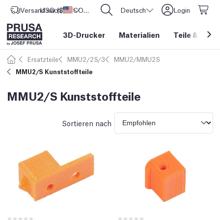
Versand nach
USD ($)
Vereinigte Staaten
CORE One L: Jetzt auf Lager!
Deutsch
Login
3D-Drucker
Materialien
Teile
&
Zube
Ersatzteile
MMU2/2S/3
MMU2/MMU2S
MMU2/S Kunststoffteile
MMU2/S Kunststoffteile
Sortieren nach