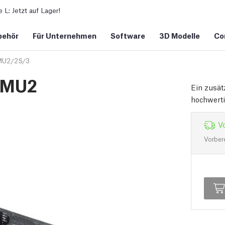
L: Jetzt auf Lager!
behör
Für Unternehmen
Software
3D Modelle
Co
U2/2S/3
 MMU2
Ein zusät
hochwert
Vo
Vorber