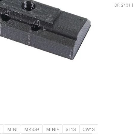
|
IDF: 2431
1
MINI
MK3S+
MINI+
SL1S
CW1S