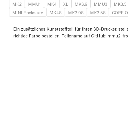
MK2
MMU1
MK4
XL
MK3.9
MMU3
MK3.5
MINI Enclosure
MK4S
MK3.9S
MK3.5S
CORE O
Ein zusätzliches Kunststoffteil für Ihren 3D-Drucker, stelle
richtige Farbe bestellen. Teilename auf GitHub: mmu2-fr