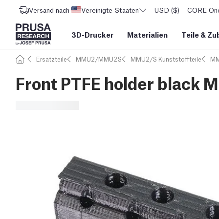
Versand nach
Vereinigte Staaten
USD ($)
CORE One 
3D-Drucker
Materialien
Teile
&
Zu
Ersatzteile
MMU2/MMU2S
MMU2/S Kunststoffteile
MM
Front PTFE holder black