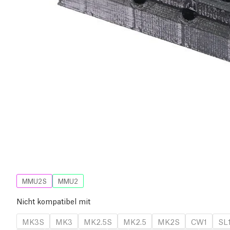
MMU2S
MMU2
Nicht kompatibel mit
MK3S
MK3
MK2.5S
MK2.5
MK2S
CW1
SL