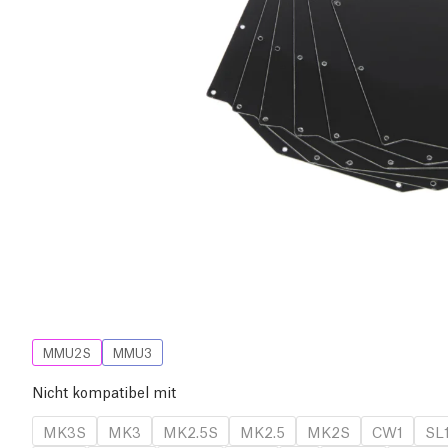
MMU2S
MMU3
Nicht kompatibel mit
MK3S
MK3
MK2.5S
MK2.5
MK2S
CW1
SL