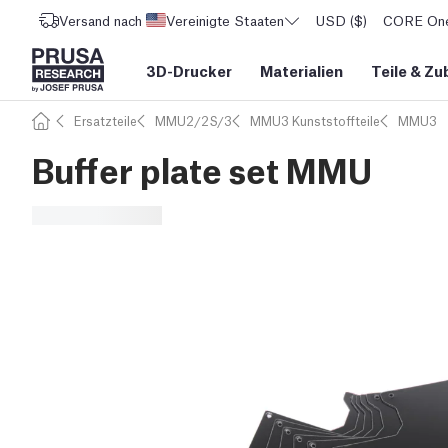
Versand nach
Vereinigte Staaten
USD ($)
CORE One 
3D-Drucker
Materialien
Teile
&
Zu
Ersatzteile
MMU2/2S/3
MMU3 Kunststoffteile
MMU3
Buffer plate set MMU