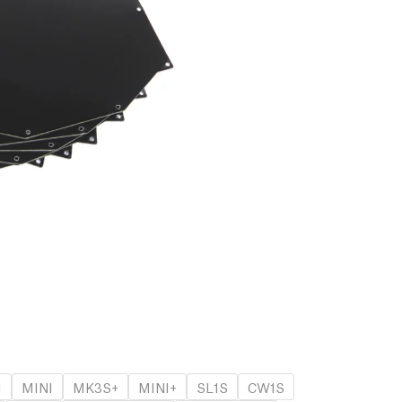
1
MINI
MK3S+
MINI+
SL1S
CW1S