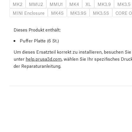
MK2
MMU2
MMU1
MK4
XL
MK3.9
MK3.5
MINI Enclosure
MK4S
MK3.9S
MK3.5S
CORE O
Dieses Produkt enthält:
Puffer Platte (6
St.
)
Um dieses Ersatzteil korrekt zu installieren, besuchen S
unter
help.prusa3d.com
, wählen Sie Ihr spezifisches Dru
der Reparaturanleitung.