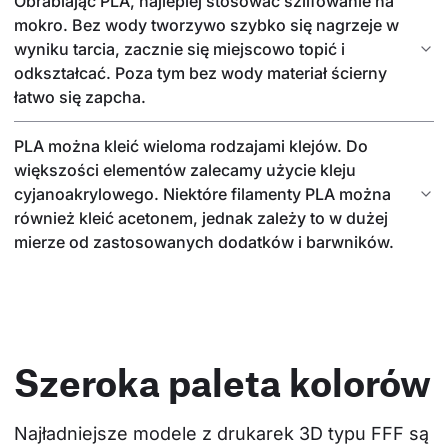
Obrabiając PLA, najlepiej stosować szlifowanie na
mokro. Bez wody tworzywo szybko się nagrzeje w
wyniku tarcia, zacznie się miejscowo topić i
odkształcać. Poza tym bez wody materiał ścierny
łatwo się zapcha.
PLA można kleić wieloma rodzajami klejów. Do
większości elementów zalecamy użycie kleju
cyjanoakrylowego. Niektóre filamenty PLA można
również kleić acetonem, jednak zależy to w dużej
mierze od zastosowanych dodatków i barwników.
Szeroka paleta kolorów
Najładniejsze modele z drukarek 3D typu FFF są 