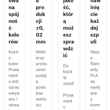
owa
a
jako
naw
na
pro
ść,
inię
spój
duk
któr
cie
noś
cji
ą
każ
ć
±0,
moż
dej
kolo
02
esz
szp
rów
mm
spra
uli
wdz
Każd
Niekt
Nasz
ić
y 
órzy 
e 
kolor 
produ
filam
Do 
Prusa
cenci 
enty 
każd
ment
podaj
PLA 
ej 
u jest 
ą 
są 
szpuli
oprac
podo
nawij
owyw
bne 
ane 
Prusa
any i 
warto
z 
ment
utrwa
ści, 
kontr
u 