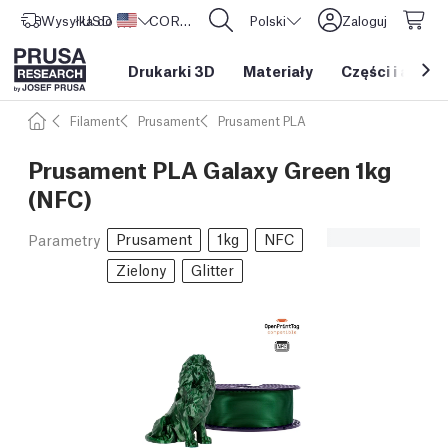
Wysyłka do
USD ($)
Stany Zjednoczone
CORE One L: Już w sprzedaży!
Polski
Zaloguj
Drukarki 3D
Materiały
Części i akces
Filament
Prusament
Prusament PLA
Prusament PLA Galaxy Green 1kg
(NFC)
Prusament
1kg
NFC
Parametry
Zielony
Glitter