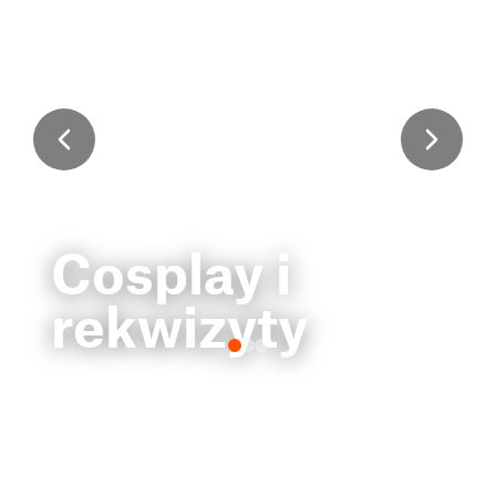
Cosplay i
rekwizyty