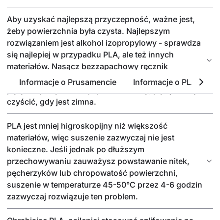
Aby uzyskać najlepszą przyczepność, ważne jest,
żeby powierzchnia była czysta. Najlepszym
rozwiązaniem jest alkohol izopropylowy - sprawdza
się najlepiej w przypadku PLA, ale też innych
materiałów. Nasącz bezzapachowy ręcznik
papierowy niewielką ilością i przetrzyj powierzchnię
Informacje o Prusamencie
Informacje o PLA
P
płyty. Aby uzyskać najlepsze rezultaty, płytę należy
czyścić, gdy jest zimna.
PLA jest mniej higroskopijny niż większość
materiałów, więc suszenie zazwyczaj nie jest
konieczne. Jeśli jednak po dłuższym
przechowywaniu zauważysz powstawanie nitek,
pęcherzyków lub chropowatość powierzchni,
suszenie w temperaturze 45-50°C przez 4-6 godzin
zazwyczaj rozwiązuje ten problem.