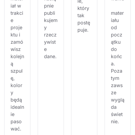
ie, 
iał w 
pnie 
który 
trakci
publi
mater
tak 
e 
kujem
iału 
postę
proje
y 
od 
puje.
ktu i 
rzecz
pocz
zamó
ywist
ątku 
wisz 
e 
do 
kolejn
dane.
końc
ą 
a. 
szpul
Poza 
ę, 
tym 
kolor
zaws
y 
ze 
będą 
wyglą
idealn
da 
ie 
świet
paso
nie.
wać.