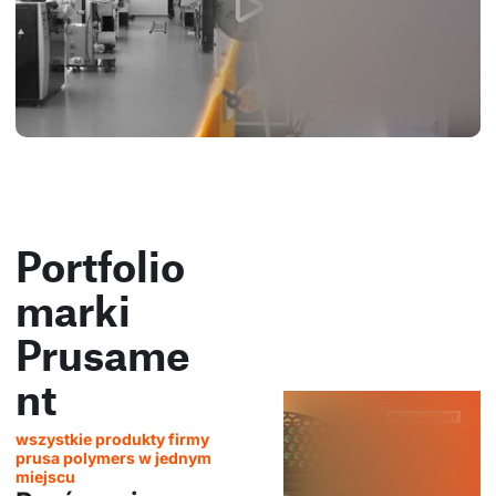
Portfolio
marki
Prusame
nt
wszystkie produkty firmy
prusa polymers w jednym
miejscu