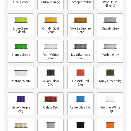
Opal Green
Prusa Orange
Pineapple Yellow
Royal Blue
(Blend)
Lime Green
Oh My Gold
Viva La Bronze
Gravity Grey
(Blend)
(Blend)
(Blend)
Simply Green
Pearl White
My Silverness
Marble Grey
(Blend)
(Blend)
Pristine White
Galaxy Black
Lipstick Red
Army Green 2kg
2kg
2kg
Galaxy Purple
Galaxy Red
Azure Blue 2kg
Pristine White
2kg
2kg