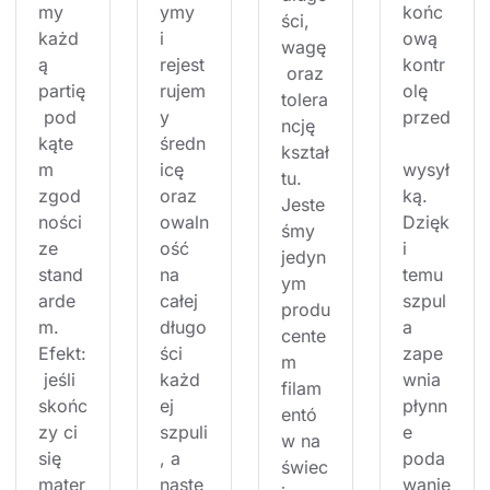
my 
ymy 
końc
ści, 
każd
i 
ową 
wagę
ą 
rejest
kontr
 oraz 
partię
rujem
olę 
tolera
 pod 
y 
przed
ncję 
kąte
średn
kształ
m 
icę 
wysył
tu. 
zgod
oraz 
ką. 
Jeste
ności 
owaln
Dzięk
śmy 
ze 
ość 
i 
jedyn
stand
na 
temu 
ym 
arde
całej 
szpul
produ
m. 
długo
a 
cente
Efekt:
ści 
zape
m 
 jeśli 
każd
wnia 
filam
skońc
ej 
płynn
entó
zy ci 
szpuli
e 
w na 
się 
, a 
poda
świec
mater
nastę
wanie