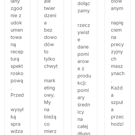
lany 
ale 
olow
dołąc
zgod
twier
anym
zamy
nie z 
dzeni
udok
a 
napię
rzecz
umen
bez 
ciem 
ywist
towa
dowo
na 
e 
ną 
dów 
precy
dane 
recep
to 
zyjny
pomi
turą 
tylko 
ch 
arow
spekt
chwyt
masz
e z 
rosko
ynach
produ
pową
mark
. 
kcji: 
. 
eting
Każd
pomi
Przed
owy. 
a 
ary 
My 
szpul
średn
wysył
na 
a 
icy 
ką 
bieżą
przec
na 
spra
co 
hodzi
całej 
wdza
mierz
długo