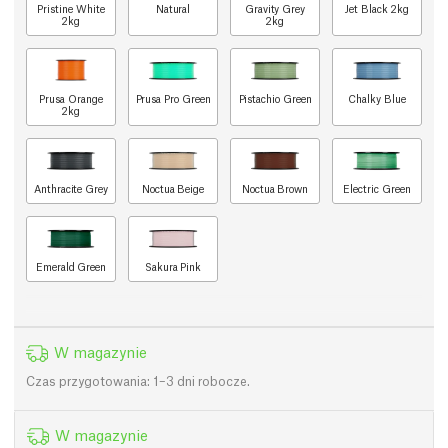
Pristine White
Natural
Gravity Grey
Jet Black 2kg
2kg
2kg
Prusa Orange
Prusa Pro Green
Pistachio Green
Chalky Blue
2kg
Anthracite Grey
Noctua Beige
Noctua Brown
Electric Green
Emerald Green
Sakura Pink
W magazynie
Czas przygotowania: 1–3 dni robocze.
W magazynie