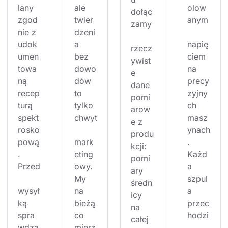
lany 
ale 
olow
dołąc
zgod
twier
anym
zamy
nie z 
dzeni
udok
a 
napię
rzecz
umen
bez 
ciem 
ywist
towa
dowo
na 
e 
ną 
dów 
precy
dane 
recep
to 
zyjny
pomi
turą 
tylko 
ch 
arow
spekt
chwyt
masz
e z 
rosko
ynach
produ
pową
mark
. 
kcji: 
. 
eting
Każd
pomi
Przed
owy. 
a 
ary 
My 
szpul
średn
wysył
na 
a 
icy 
ką 
bieżą
przec
na 
spra
co 
hodzi
całej 
wdza
mierz