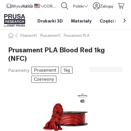
Wysyłka do
USD ($)
Stany Zjednoczone
CORE One L: Już w sprzedaży!
Polski
Zaloguj
Drukarki 3D
Materiały
Części i akces
Filament
Prusament
Prusament PLA
Prusament PLA Blood Red 1kg
(NFC)
Prusament
1kg
Parametry
Czerwony