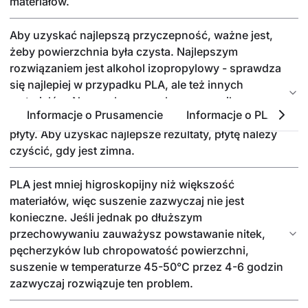
materiałów.
Aby uzyskać najlepszą przyczepność, ważne jest,
żeby powierzchnia była czysta. Najlepszym
rozwiązaniem jest alkohol izopropylowy - sprawdza
się najlepiej w przypadku PLA, ale też innych
materiałów. Nasącz bezzapachowy ręcznik
Informacje o Prusamencie
Informacje o PLA
P
papierowy niewielką ilością i przetrzyj powierzchnię
płyty. Aby uzyskać najlepsze rezultaty, płytę należy
czyścić, gdy jest zimna.
PLA jest mniej higroskopijny niż większość
materiałów, więc suszenie zazwyczaj nie jest
konieczne. Jeśli jednak po dłuższym
przechowywaniu zauważysz powstawanie nitek,
pęcherzyków lub chropowatość powierzchni,
suszenie w temperaturze 45-50°C przez 4-6 godzin
zazwyczaj rozwiązuje ten problem.