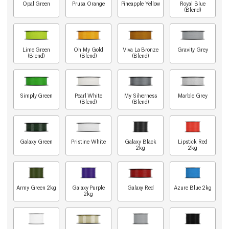
Opal Green
Prusa Orange
Pineapple Yellow
Royal Blue
(Blend)
Lime Green
Oh My Gold
Viva La Bronze
Gravity Grey
(Blend)
(Blend)
(Blend)
Simply Green
Pearl White
My Silverness
Marble Grey
(Blend)
(Blend)
Galaxy Green
Pristine White
Galaxy Black
Lipstick Red
2kg
2kg
Army Green 2kg
Galaxy Purple
Galaxy Red
Azure Blue 2kg
2kg