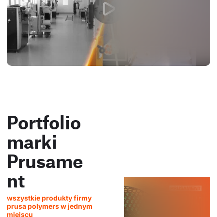
Portfolio
marki
Prusame
nt
wszystkie produkty firmy
prusa polymers w jednym
miejscu