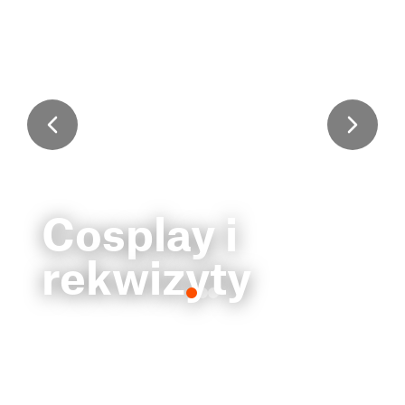
Cosplay i
rekwizyty