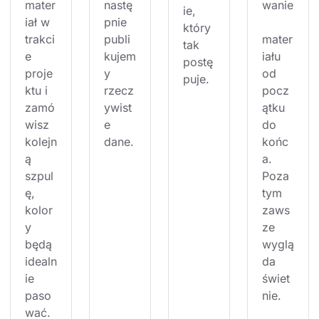
mater
nastę
wanie
ie, 
iał w 
pnie 
który 
trakci
publi
mater
tak 
e 
kujem
iału 
postę
proje
y 
od 
puje.
ktu i 
rzecz
pocz
zamó
ywist
ątku 
wisz 
e 
do 
kolejn
dane.
końc
ą 
a. 
szpul
Poza 
ę, 
tym 
kolor
zaws
y 
ze 
będą 
wyglą
idealn
da 
ie 
świet
paso
nie.
wać.