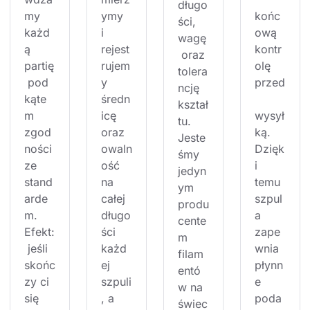
długo
my 
ymy 
końc
ści, 
każd
i 
ową 
wagę
ą 
rejest
kontr
 oraz 
partię
rujem
olę 
tolera
 pod 
y 
przed
ncję 
kąte
średn
kształ
m 
icę 
wysył
tu. 
zgod
oraz 
ką. 
Jeste
ności 
owaln
Dzięk
śmy 
ze 
ość 
i 
jedyn
stand
na 
temu 
ym 
arde
całej 
szpul
produ
m. 
długo
a 
cente
Efekt:
ści 
zape
m 
 jeśli 
każd
wnia 
filam
skońc
ej 
płynn
entó
zy ci 
szpuli
e 
w na 
się 
, a 
poda
świec