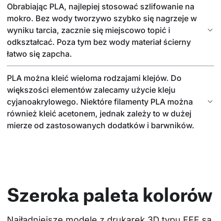
Obrabiając PLA, najlepiej stosować szlifowanie na
mokro. Bez wody tworzywo szybko się nagrzeje w
wyniku tarcia, zacznie się miejscowo topić i
odkształcać. Poza tym bez wody materiał ścierny
łatwo się zapcha.
PLA można kleić wieloma rodzajami klejów. Do
większości elementów zalecamy użycie kleju
cyjanoakrylowego. Niektóre filamenty PLA można
również kleić acetonem, jednak zależy to w dużej
mierze od zastosowanych dodatków i barwników.
Szeroka paleta kolorów
Najładniejsze modele z drukarek 3D typu FFF są 