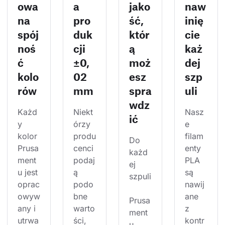
owa
a
jako
naw
na
pro
ść,
inię
spój
duk
któr
cie
noś
cji
ą
każ
ć
±0,
moż
dej
kolo
02
esz
szp
rów
mm
spra
uli
wdz
Każd
Niekt
Nasz
ić
y 
órzy 
e 
kolor 
produ
filam
Do 
Prusa
cenci 
enty 
każd
ment
podaj
PLA 
ej 
u jest 
ą 
są 
szpuli
oprac
podo
nawij
owyw
bne 
ane 
Prusa
any i 
warto
z 
ment
utrwa
ści, 
kontr
u 