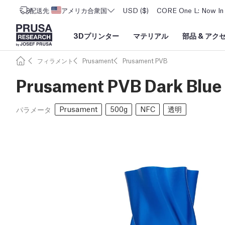
配送先
アメリカ合衆国
USD ($)
CORE One L: Now In 
3Dプリンター
マテリアル
部品
&
アク
フィラメント
Prusament
Prusament PVB
Prusament PVB Dark Blue
Prusament
500g
NFC
透明
パラメータ