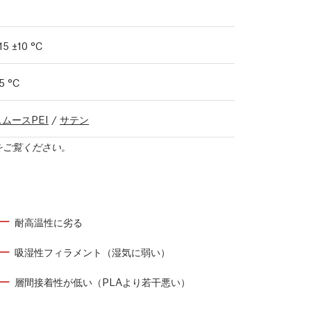
15 ±10 °C
5 °C
スムースPEI
/
サテン
をご覧ください。
耐高温性に劣る
吸湿性フィラメント（湿気に弱い）
層間接着性が低い（PLAより若干悪い）