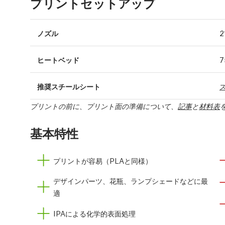
プリントセットアップ
ノズル
2
ヒートベッド
7
推奨スチールシート
プリントの前に、プリント面の準備について、
記事
と
材料表
基本特性
プリントが容易（PLAと同様）
デザインパーツ、花瓶、ランプシェードなどに最
適
IPAによる化学的表面処理