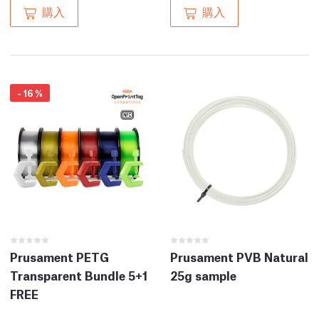
購入
購入
-
16
%
Prusament PETG
Prusament PVB Natural
Transparent Bundle 5+1
25g sample
FREE