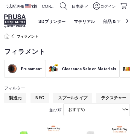
配送先
USD ($)
アメリカ合衆国
CORE One L: Now In Stock!
日本語
ログイン
3Dプリンター
マテリアル
部品
&
アクセサ
フィラメント
フィラメント
Prusament
Clearance Sale on Materials
フィルター
製造元
NFC
スプールタイプ
テクスチャー
並び順