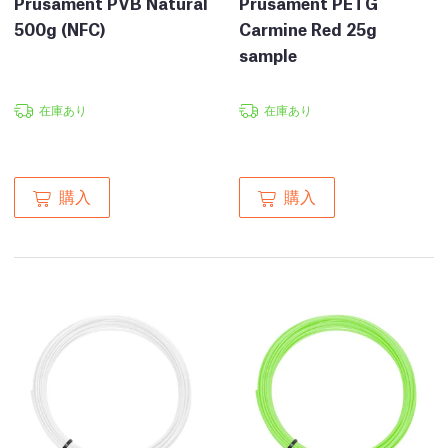
Prusament PVB Natural
Prusament PETG
500g (NFC)
Carmine Red 25g
sample
在庫あり
在庫あり
購入
購入