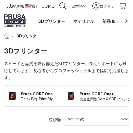
配送先
USD ($)
アメリカ合衆国
CORE One L: Now In Stock!
日本語
ログイン
3Dプリンター
マテリアル
部品
&
アクセサ
3Dプリンター
3Dプリンター
スピードと品質を兼ね備えた3Dプリンター。長期サポートにも対
応しています。初心者からプロフェッショナルまで幅広く活躍しま
す。
Prusa CORE One L
Prusa CORE One+
Think Big. Print Big.
完全密閉型CoreXY 3Dプリンタ
並び順