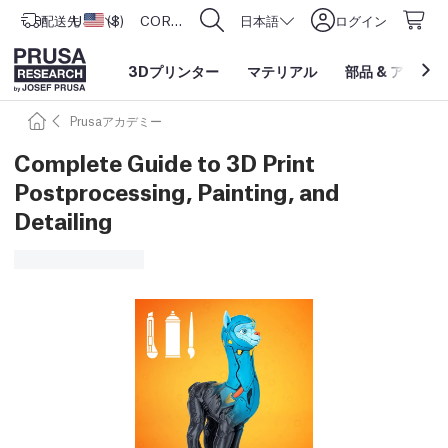
配送先
USD ($)
アメリカ合衆国
CORE One L: Now In Stock!
日本語
ログイン
3Dプリンター
マテリアル
部品
&
アクセサ
Prusaアカデミー
Complete Guide to 3D Print
Postprocessing, Painting, and
Detailing