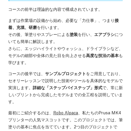
コースの前半は理論的な内容で構成されています。
まずは作業場の設備から始め、必要な「力仕事」、つまり
接
着、充填、研磨
を行います。
その後、筆塗りやスプレーによる
塗装
を行い、
エアブラシ
につ
いても簡単に解説します。
さらに、エッジハイライトやウォッシュ、ドライブラシなど、
モデルの細部や全体の見た目を向上させる
高度な技法の基本
も
学びます。
コースの後半では、
サンプルプロジェクト
をご用意しており、
セオリーレッスンで説明した技術やツールを具体的なモデルで
実演します。
詳細な「ステップバイステップ」形式
で、常に新
しいプリントから完成したモデルまでの全工程を説明していま
す。
最初にご紹介するのは、
Robo Alpaca
、私たちのPrusa MK4
プリンターの人気マスコットです。このプロジェクトでは、筆
塗りの基本に焦点を当てています。2つ目のプロジェクトで