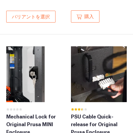
購入
バリアントを選択
Mechanical Lock for
PSU Cable Quick-
Original Prusa MINI
release for Original
Enclosure
Prusa Enclosure