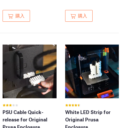
購入
購入
PSU Cable Quick-
White LED Strip for
release for Original
Original Prusa
Prusa Enclosure
Enclosure