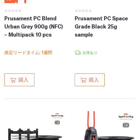
Prusament PC Blend
Prusament PC Space
Urban Grey 900g (NFC)
Grade Black 25g
– Multipack 10 pcs
sample
推定リードタイム: 1週間
在庫あり
購入
購入