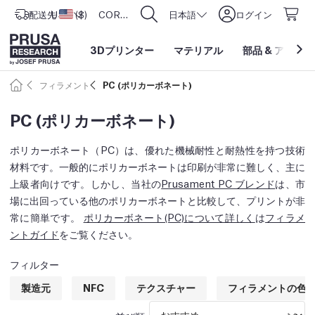
配送先
USD ($)
アメリカ合衆国
CORE One L: Now In Stock!
日本語
ログイン
3Dプリンター
マテリアル
部品
&
アクセサ
フィラメント
PC (ポリカーボネート)
PC (ポリカーボネート)
ポリカーボネート（PC）は、優れた機械耐性と耐熱性を持つ技術
材料です。一般的にポリカーボネートは印刷が非常に難しく、主に
上級者向けです。しかし、当社の
Prusament PC ブレンド
は、市
場に出回っている他のポリカーボネートと比較して、プリントが非
常に簡単です。
ポリカーボネート(PC)について詳しく
は
フィラメ
ントガイド
をご覧ください。
フィルター
製造元
NFC
テクスチャー
フィラメントの色