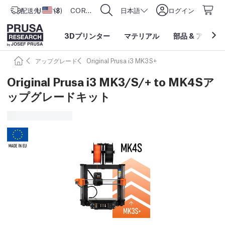
配送先
USD ($)
アメリカ合衆国
CORE One L: Now In Stock!
日本語
ログイン
3Dプリンター
マテリアル
部品
&
アクセサ
アップグレード
Original Prusa i3 MK3S+
Original Prusa i3 MK3/S/+ to MK4Sア
ップグレードキット