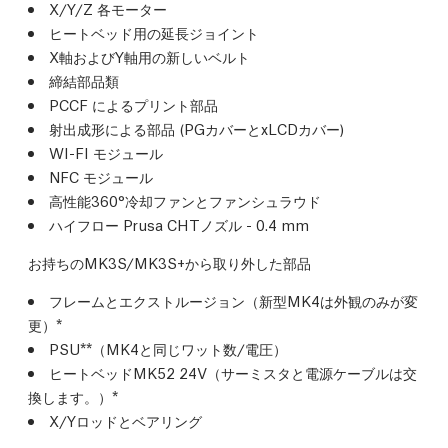
X/Y/Z 各モーター
ヒートベッド用の延長ジョイント
X軸およびY軸用の新しいベルト
締結部品類
PCCF によるプリント部品
射出成形による部品 (PGカバーとxLCDカバー)
WI-FI モジュール
NFC モジュール
高性能360°冷却ファンとファンシュラウド
ハイフロー Prusa CHTノズル - 0.4 mm
お持ちのMK3S/MK3S+から取り外した部品
フレームとエクストルージョン（新型MK4は外観のみが変
更）*
PSU**（MK4と同じワット数/電圧）
ヒートベッドMK52 24V（サーミスタと電源ケーブルは交
換します。）*
X/Yロッドとベアリング