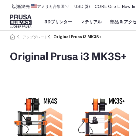
配送先
アメリカ合衆国
USD ($)
CORE One L: Now In 
3Dプリンター
マテリアル
部品
&
アク
アップグレード
Original Prusa i3 MK3S+
Original Prusa i3 MK3S+