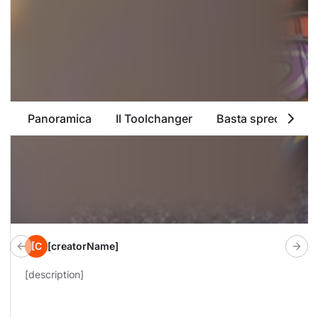
Panoramica
Il Toolchanger
Basta sprechi di f
[C
[creatorName]
Previous build
Next
[description]