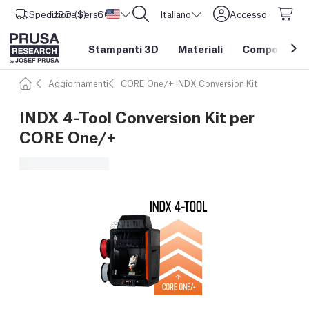
Spedizione verso
USD ($)
CORE One L: Ora disponibile!
Stati Uniti d'America
Italiano
Accesso
Stampanti 3D
Materiali
Componenti e
Aggiornamenti
CORE One/+ INDX Conversion Kit
INDX 4-Tool Conversion Kit per
CORE One/+