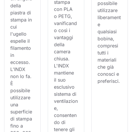
stampa 
possibile 
della 
con PLA 
utilizzare 
piastra di 
o PETG, 
liberament
stampa in 
vanificand
e 
cui 
o così i 
qualsiasi 
l'ugello 
vantaggi 
bobina, 
espelle il 
della 
compresi 
filamento 
camera 
tutti i 
in 
chiusa. 
materiali 
eccesso. 
L'INDX 
che già 
L'INDX 
mantiene 
conosci e 
non lo fa. 
il suo 
preferisci.
È 
esclusivo 
possibile 
sistema di 
utilizzare 
ventilazion
una 
e, 
superficie 
consenten
di stampa 
do di 
fino a 
tenere gli 