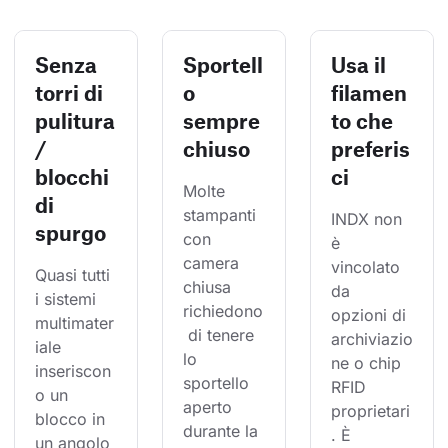
Senza
Sportell
Usa il
torri di
o
filamen
pulitura
sempre
to che
/
chiuso
preferis
blocchi
ci
Molte 
di
stampanti 
INDX non 
spurgo
con 
è 
camera 
vincolato 
Quasi tutti 
chiusa 
da 
i sistemi 
richiedono
opzioni di 
multimater
 di tenere 
archiviazio
iale 
lo 
ne o chip 
inseriscon
sportello 
RFID 
o un 
aperto 
proprietari
blocco in 
durante la 
. È 
un angolo 