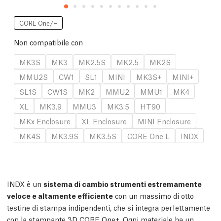
CORE One/+
Non compatibile con
MK3S
MK3
MK2.5S
MK2.5
MK2S
MMU2S
CW1
SL1
MINI
MK3S+
MINI+
SL1S
CW1S
MK2
MMU2
MMU1
MK4
XL
MK3.9
MMU3
MK3.5
HT90
MKx Enclosure
XL Enclosure
MINI Enclosure
MK4S
MK3.9S
MK3.5S
CORE One L
INDX
INDX è un
sistema di cambio strumenti estremamente
veloce e altamente efficiente
con un massimo di otto
testine di stampa indipendenti, che si integra perfettamente
con la stampante 3D CORE One+. Ogni materiale ha un