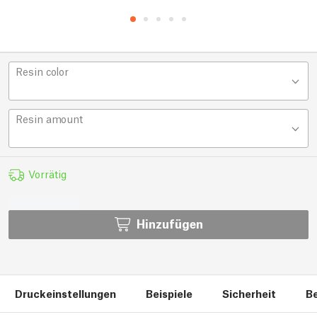
Resin color
Resin amount
Vorrätig
Hinzufügen
Druckeinstellungen
Beispiele
Sicherheit
B