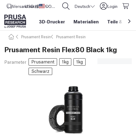
Versand nach
USD ($)
Vereinigte Staaten
CORE One L: Jetzt auf Lager!
Deutsch
Login
3D-Drucker
Materialien
Teile
&
Zube
Prusament Resin
Prusament Resin
Prusament Resin Flex80 Black 1kg
Prusament
1kg
1kg
Parameter
Schwarz