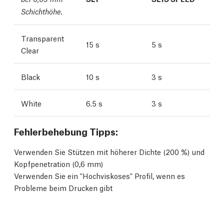
Schichthöhe.
Transparent
15 s
5 s
Clear
Black
10 s
3 s
White
6.5 s
3 s
Fehlerbehebung Tipps:
Verwenden Sie Stützen mit höherer Dichte (200 %) und
Kopfpenetration (0,6 mm)
Verwenden Sie ein "Hochviskoses" Profil, wenn es
Probleme beim Drucken gibt