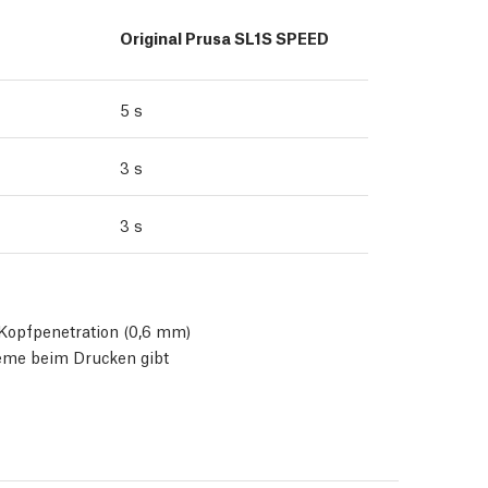
Original Prusa SL1S SPEED
5 s
3 s
3 s
Kopfpenetration (0,6 mm)
leme beim Drucken gibt