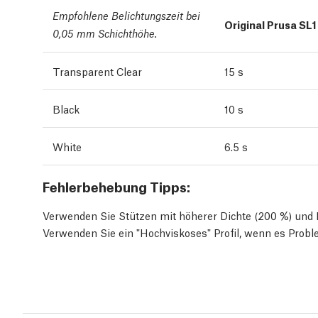
Empfohlene Belichtungszeit bei
Original Prusa SL1
0,05 mm Schichthöhe.
Transparent Clear
15 s
Black
10 s
White
6.5 s
Fehlerbehebung Tipps:
Verwenden Sie Stützen mit höherer Dichte (200 %) und 
Verwenden Sie ein "Hochviskoses" Profil, wenn es Prob