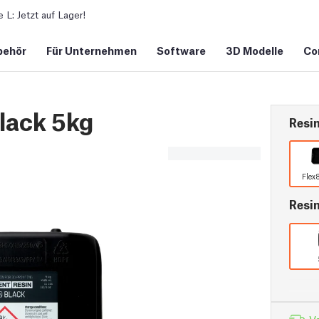
L: Jetzt auf Lager!
behör
Für Unternehmen
Software
3D Modelle
Co
lack 5kg
Resin
Flex
Resi
Vo