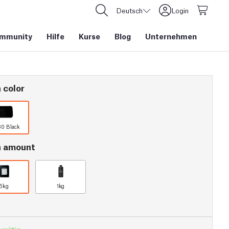
Deutsch
Login
mmunity
Hilfe
Kurse
Blog
Unternehmen
 color
80 Black
n amount
5kg
1kg
rrätig