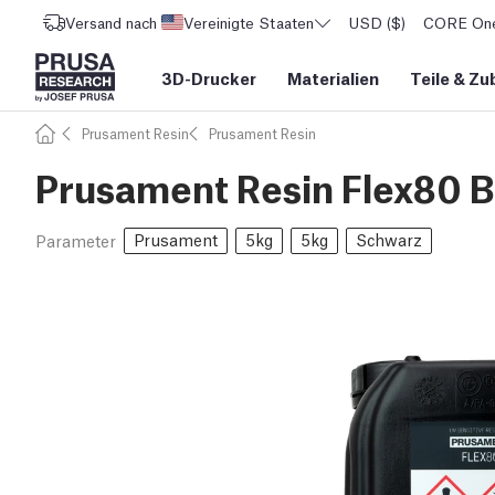
Versand nach
Vereinigte Staaten
USD ($)
CORE One 
3D-Drucker
Materialien
Teile
&
Zu
Prusament Resin
Prusament Resin
Prusament Resin Flex80 B
Prusament
5kg
5kg
Schwarz
Parameter