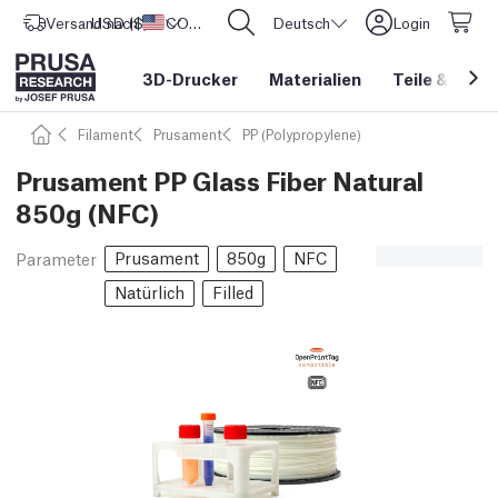
Versand nach
USD ($)
Vereinigte Staaten
CORE One L: Jetzt auf Lager!
Deutsch
Login
3D-Drucker
Materialien
Teile
&
Zube
Filament
Prusament
PP (Polypropylene)
Prusament PP Glass Fiber Natural
850g (NFC)
Prusament
850g
NFC
Parameter
Natürlich
Filled