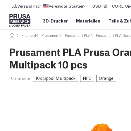
Versand nach
Vereinigte Staaten
USD ($)
CORE One 
3D-Drucker
Materialien
Teile
&
Zu
Filament
Prusament
Prusament PLA
Prusament PLA Bund
Prusament PLA Prusa Oran
Multipack 10 pcs
10x Spool Multipack
NFC
Orange
Parameter