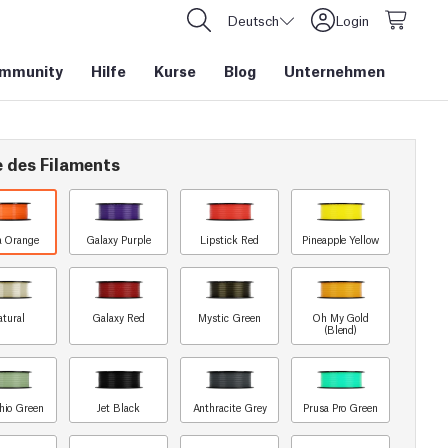
Deutsch
Login
mmunity
Hilfe
Kurse
Blog
Unternehmen
e des Filaments
a Orange
Galaxy Purple
Lipstick Red
Pineapple Yellow
atural
Galaxy Red
Mystic Green
Oh My Gold
(Blend)
chio Green
Jet Black
Anthracite Grey
Prusa Pro Green