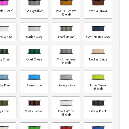
nk (Blend)
Galaxy Silver
Viva La Bronze
Noctua Brown
(Blend)
ine White
Marble Grey
Pearl Mouse
Gentleman's Grey
xy Green
Opal Green
My Silverness
Noctua Beige
(Blend)
ky Blue
Azure Blue
Gravity Grey
Lime Green
(Blend)
y Green
Mystic Brown
Pearl White
Galaxy Black
(Blend)