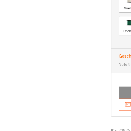
Vani
Emera
Gesch
Note th
IDF: 23825