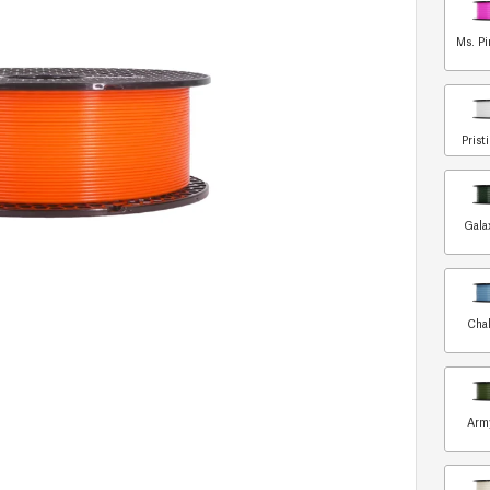
Ms. Pi
Prist
Gala
Chal
Arm