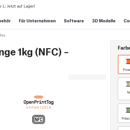
L: Jetzt auf Lager!
behör
Für Unternehmen
Software
3D Modelle
Co
les
Farb
ge 1kg (NFC) –
Prus
N
Pista