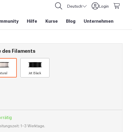
Deutsch
Login
mmunity
Hilfe
Kurse
Blog
Unternehmen
e des Filaments
atural
Jet Black
rrätig
eitungszeit: 1–3 Werktage.