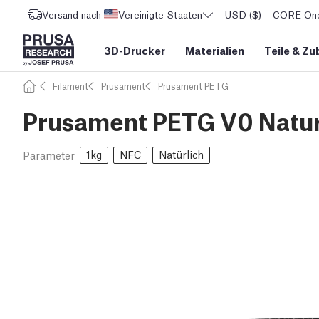
Versand nach
Vereinigte Staaten
USD ($)
CORE One 
3D-Drucker
Materialien
Teile
&
Zu
Filament
Prusament
Prusament PETG
Prusament PETG V0 Natur
1kg
NFC
Natürlich
Parameter