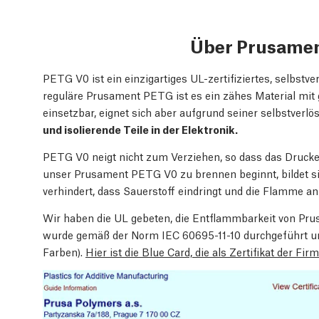
Über Prusame
PETG V0 ist ein einzigartiges UL-zertifiziertes, selbst
reguläre Prusament PETG ist es ein zähes Material mit 
einsetzbar, eignet sich aber aufgrund seiner selbstver
und isolierende Teile in der Elektronik.
PETG V0 neigt nicht zum Verziehen, so dass das Drucke
unser Prusament PETG V0 zu brennen beginnt, bildet sic
verhindert, dass Sauerstoff eindringt und die Flamme anf
Wir haben die UL gebeten, die Entflammbarkeit von Pr
wurde gemäß der Norm IEC 60695-11-10 durchgeführt un
Farben).
Hier ist die Blue Card, die als Zertifikat der Fir