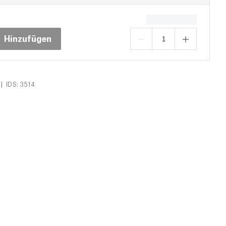
Hinzufügen
|
IDS: 3514
gen (0)
Downloads (14)