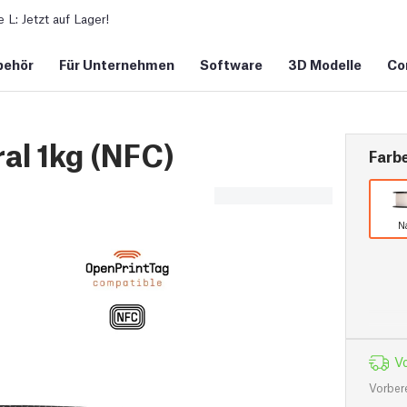
L: Jetzt auf Lager!
behör
Für Unternehmen
Software
3D Modelle
Co
al 1kg (NFC)
Farb
N
Vo
Vorber