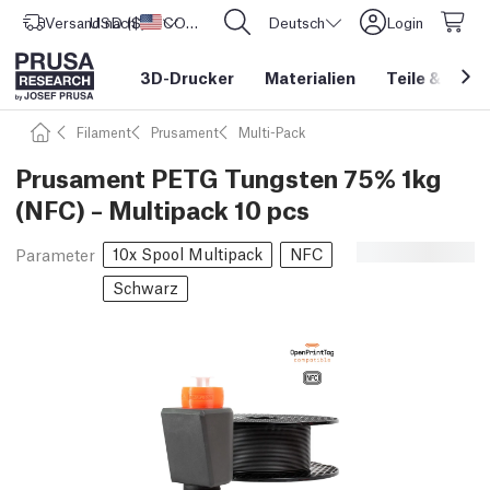
Versand nach
USD ($)
Vereinigte Staaten
CORE One L: Jetzt auf Lager!
Deutsch
Login
3D-Drucker
Materialien
Teile
&
Zube
Filament
Prusament
Multi-Pack
Prusament PETG Tungsten 75% 1kg
(NFC) – Multipack 10 pcs
10x Spool Multipack
NFC
Parameter
Schwarz