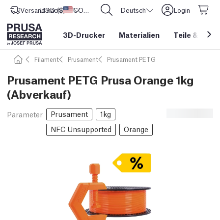
Versand nach
USD ($)
Vereinigte Staaten
CORE One L: Jetzt auf Lager!
Deutsch
Login
3D-Drucker
Materialien
Teile
&
Zube
Filament
Prusament
Prusament PETG
Prusament PETG Prusa Orange 1kg
(Abverkauf)
Prusament
1kg
Parameter
NFC Unsupported
Orange