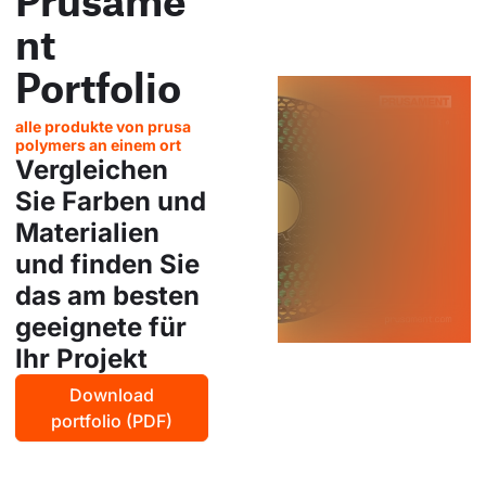
nt
Portfolio
alle produkte von prusa
polymers an einem ort
Vergleichen
Sie Farben und
Materialien
und finden Sie
das am besten
geeignete für
Ihr Projekt
Download
portfolio (PDF)