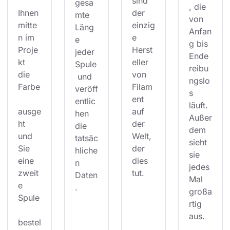
sind 
gesa
, die 
Ihnen 
der 
mte 
von 
mitte
einzig
Läng
Anfan
n im 
e 
e 
g bis 
Proje
Herst
jeder 
Ende 
kt 
eller 
Spule
reibu
die 
von 
 und 
ngslo
Farbe
Filam
veröff
s 
ent 
entlic
läuft. 
ausge
auf 
hen 
Außer
ht 
der 
die 
dem 
und 
Welt, 
tatsäc
sieht 
Sie 
der 
hliche
sie 
eine 
dies 
n 
jedes 
zweit
tut.
Daten
Mal 
e 
.
großa
Spule
rtig 
aus.
bestel