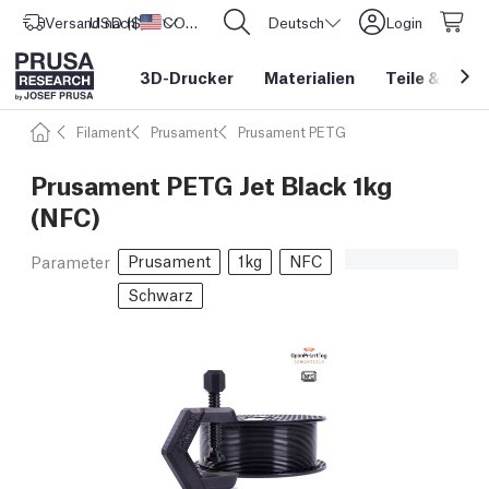
Versand nach
USD ($)
Vereinigte Staaten
CORE One L: Jetzt auf Lager!
Deutsch
Login
3D-Drucker
Materialien
Teile
&
Zube
Filament
Prusament
Prusament PETG
Prusament PETG Jet Black 1kg
(NFC)
Prusament
1kg
NFC
Parameter
Schwarz