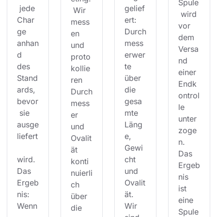
Spule
 jede 
gelief
 Wir 
 wird 
Char
ert: 
mess
vor 
ge 
Durch
en 
dem 
anhan
mess
und 
Versa
d 
erwer
proto
nd 
des 
te 
kollie
einer 
Stand
über 
ren 
Endk
ards, 
die 
Durch
ontrol
bevor
gesa
mess
le 
 sie 
mte 
er 
unter
ausge
Läng
und 
zoge
liefert
e, 
Ovalit
n. 
Gewi
ät 
Das 
wird. 
cht 
konti
Ergeb
Das 
und 
nuierli
nis 
Ergeb
Ovalit
ch 
ist 
nis: 
ät. 
über 
eine 
Wenn
Wir 
die 
Spule