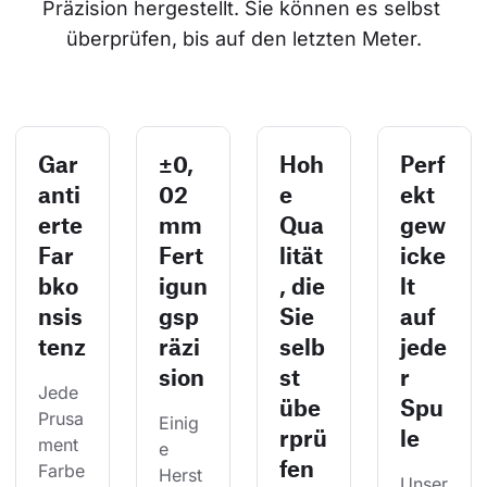
Präzision hergestellt. Sie können es selbst 
überprüfen, bis auf den letzten Meter.
Gar
±0,
Hoh
Perf
anti
02
e
ekt
erte
mm
Qua
gew
Far
Fert
lität
icke
bko
igun
, die
lt
nsis
gsp
Sie
auf
tenz
räzi
selb
jede
sion
st
r
Jede 
übe
Spu
Prusa
Einig
rprü
le
ment 
e 
fen
Farbe
Herst
Unser