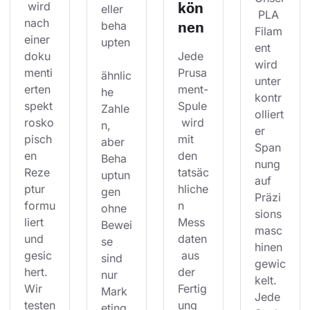
kön
 wird 
eller 
 PLA 
nach 
nen
beha
Filam
einer 
upten
ent 
doku
Jede 
wird 
menti
Prusa
ähnlic
unter 
erten 
ment-
he 
kontr
spekt
Spule
Zahle
olliert
rosko
 wird 
n, 
er 
pisch
mit 
aber 
Span
en 
den 
Beha
nung 
Reze
tatsäc
uptun
auf 
ptur 
hliche
gen 
Präzi
formu
n 
ohne 
sions
liert 
Mess
Bewei
masc
und 
daten
se 
hinen 
gesic
 aus 
sind 
gewic
hert. 
der 
nur 
kelt. 
Wir 
Fertig
Mark
Jede 
testen
ung 
eting.