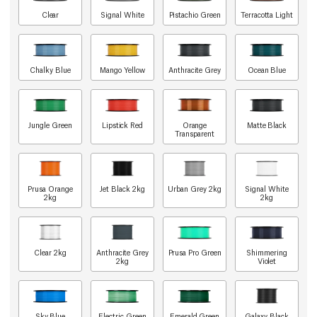
Clear
Signal White
Pistachio Green
Terracotta Light
Chalky Blue
Mango Yellow
Anthracite Grey
Ocean Blue
Jungle Green
Lipstick Red
Orange
Matte Black
Transparent
Prusa Orange
Jet Black 2kg
Urban Grey 2kg
Signal White
2kg
2kg
Clear 2kg
Anthracite Grey
Prusa Pro Green
Shimmering
2kg
Violet
Sky Blue
Electric Green
Emerald Green
Galaxy Black