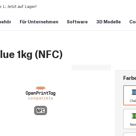
L: Jetzt auf Lager!
behör
Für Unternehmen
Software
3D Modelle
Co
ue 1kg (NFC)
Farb
Chal
Neo