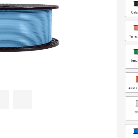
Gala
Terrac
Jung
Prusa 
Cle