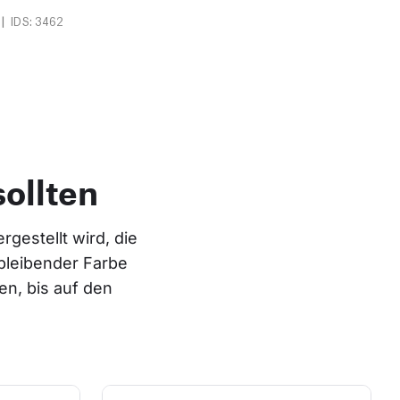
|
IDS: 3462
ollten
gestellt wird, die 
bleibender Farbe 
n, bis auf den 