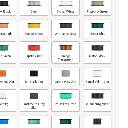
xy Black
Clear
Signal White
Pistachio Green
otta Light
Mango Yellow
Anthracite Grey
Ocean Blue
le Green
Lipstick Red
Orange
Matte Black
Transparent
Orange 2kg
Jet Black 2kg
Urban Grey 2kg
Signal White 2kg
ar 2kg
Anthracite Grey
Prusa Pro Green
Shimmering Violet
2kg