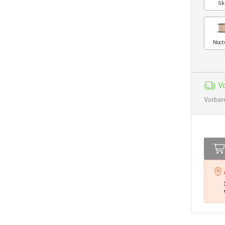
Sk
Noct
Vo
Vorber