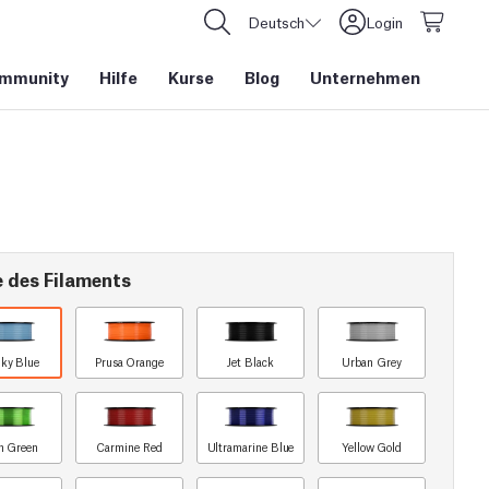
Deutsch
Login
mmunity
Hilfe
Kurse
Blog
Unternehmen
e des Filaments
ky Blue
Prusa Orange
Jet Black
Urban Grey
n Green
Carmine Red
Ultramarine Blue
Yellow Gold