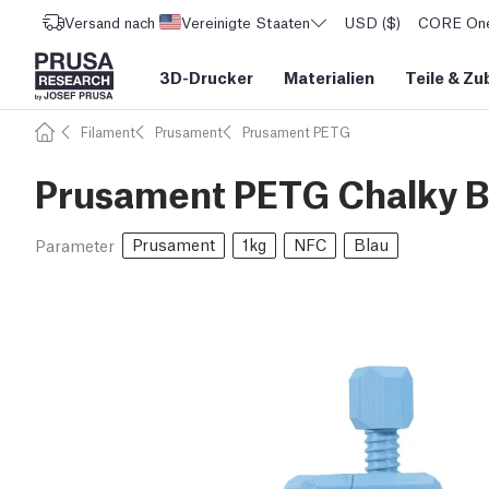
Versand nach
Vereinigte Staaten
USD ($)
CORE One 
3D-Drucker
Materialien
Teile
&
Zu
Filament
Prusament
Prusament PETG
Prusament PETG Chalky Bl
Prusament
1kg
NFC
Blau
Parameter