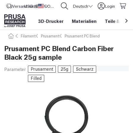
Versand nach
USD ($)
Vereinigte Staaten
CORE One L: Jetzt auf Lager!
Deutsch
Login
3D-Drucker
Materialien
Teile
&
Zube
Filament
Prusament
Prusament PC Blend
Prusament PC Blend Carbon Fiber
Black 25g sample
Prusament
25g
Schwarz
Parameter
Filled