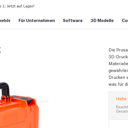
L: Jetzt auf Lager!
behör
Für Unternehmen
Software
3D Modelle
Co
x
Die Prusa
3D-Druck-
Materiali
gewährlei
Drucken v
was für d
Hohe 
Beachte
Gesamt