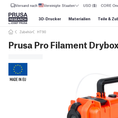
Versand nach
Vereinigte Staaten
USD ($)
CORE One 
3D-Drucker
Materialien
Teile
&
Zu
Zubehör
HT90
Prusa Pro Filament Drybo