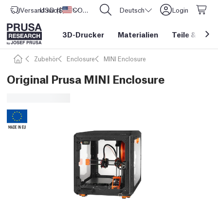
Versand nach
USD ($)
Vereinigte Staaten
CORE One L: Jetzt auf Lager!
Deutsch
Login
3D-Drucker
Materialien
Teile
&
Zube
Zubehör
Enclosure
MINI Enclosure
Original Prusa MINI Enclosure