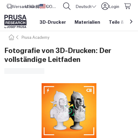
Versand nach
USD ($)
Vereinigte Staaten
CORE One L: Jetzt auf Lager!
Deutsch
Login
3D-Drucker
Materialien
Teile
&
Zube
Prusa Academy
Fotografie von 3D-Drucken: Der
vollständige Leitfaden