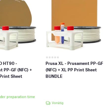
O HT90 -
Prusa XL - Prusament PP-GF
t PP-GF (NFC) +
(NFC) + XL PP Print Sheet
Print Sheet
BUNDLE
rder preparation time
Vorrätig