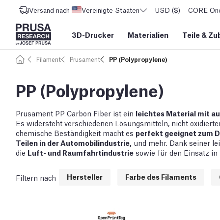
Versand nach
Vereinigte Staaten
USD ($)
CORE One 
3D-Drucker
Materialien
Teile
&
Zu
Filament
Prusament
PP (Polypropylene)
PP (Polypropylene)
Prusament PP Carbon Fiber ist ein
leichtes Material mit 
Es widersteht verschiedenen Lösungsmitteln, nicht oxidiert
chemische Beständigkeit macht es
perfekt geeignet zum D
Teilen in der Automobilindustrie,
und mehr. Dank seiner lei
die
Luft- und Raumfahrtindustrie
sowie für den Einsatz in
Hersteller
Farbe des Filaments
Filtern nach