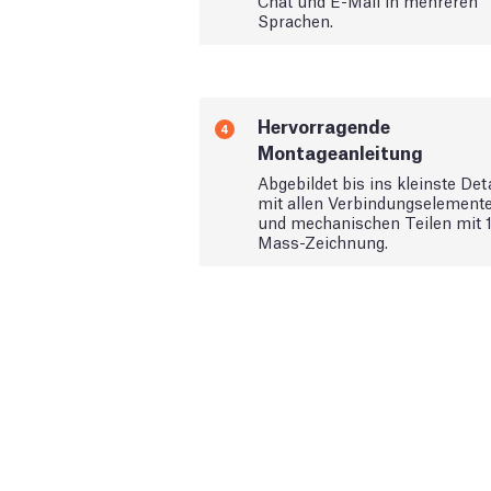
Chat und E-Mail in mehreren
Sprachen.
Hervorragende
4
Montageanleitung
Abgebildet bis ins kleinste Deta
mit allen Verbindungselement
und mechanischen Teilen mit 1
Mass-Zeichnung.