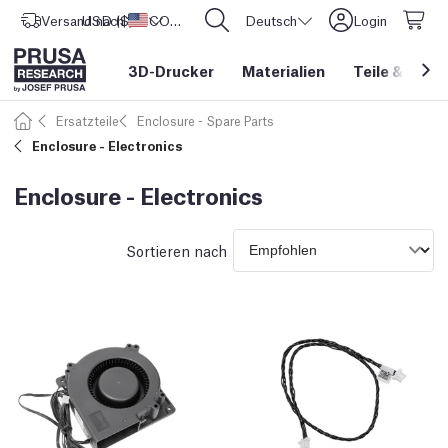
Versand nach
USD ($)
Vereinigte Staaten
CORE One L: Jetzt auf Lager!
Deutsch
Login
3D-Drucker
Materialien
Teile
&
Zube
Ersatzteile
Enclosure - Spare Parts
Enclosure - Electronics
Enclosure - Electronics
Sortieren nach